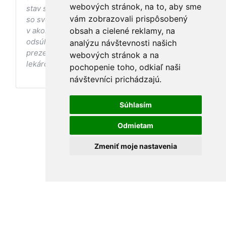
webových stránok, na to, aby sme
stav sa pred ich aplikáciou vždy vopred poraďte
vám zobrazovali prispôsobený
so svojím ošetrujúcim lekárom, a to najmä ak ste
v akomkoľvek štádiu tehotenstva. Bez
obsah a cielené reklamy, na
odsúhlasenia postupov a odporúčaní
analýzu návštevnosti našich
prezentovaných na stránke Vaším ošetrujúcim
webových stránok a na
lekárom tieto postupy a odporúčania neaplikujte.
pochopenie toho, odkiaľ naši
návštevníci prichádzajú.
Súhlasím
Odmietam
Zmeniť moje nastavenia