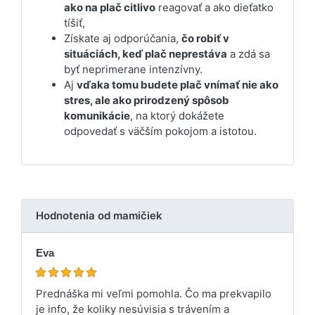
ako na plač citlivo
reagovať a ako dieťatko
tíšiť,
Získate aj odporúčania,
čo robiť v
situáciách, keď plač neprestáva
a zdá sa
byť neprimerane intenzívny.
Aj
vďaka tomu budete plač vnímať nie ako
stres, ale ako prirodzený spôsob
komunikácie
, na ktorý dokážete
odpovedať s väčším pokojom a istotou.
Hodnotenia od mamičiek
Eva
Prednáška mi veľmi pomohla. Čo ma prekvapilo
je info, že koliky nesúvisia s trávením a