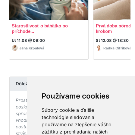
Starostlivosť o bábätko po
Prvá doba pôrodná
príchode...
krokom
Ut 11.08 @ 09:00
St 12.08 @ 18:30
Jana Krpalová
Radka Cifriková
Dôležité upozornenie
Používame cookies
Prostredníctvom stránky nedochádza k
poskytovaniu zdravotnej starostlivosti, ani k jej
Súbory cookie a ďalšie
sprostredkovaniu, ani k jej nahrádzaniu. O
technológie sledovania
vhodných postupoch v oblasti zdravia, vhodnosti
používame na zlepšenie vášho
postupov a odporúčaní prezentovaných na
zážitku z prehliadania našich
stránke s ohľadom na Váš zdravotný