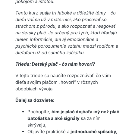
pokojom a istotou.
Tento kurz spája tri hlboké a dôležité témy – čo
dieťa vníma už v maternici, ako pracovať so
strachom z pôrodu, a ako rozpoznať a reagovať
na detský plač. Je určený pre tých, ktorí hľadajú
nielen informácie, ale aj emocionálne a
psychické porozumenie vzťahu medzi rodičom a
dieťaťom už od samého začiatku.
Trieda: Detský plač - čo nám hovorí?
V tejto triede sa naučíte rozpoznávať, čo vám
dieťa svojím plačom „hovorí“ v rôznych
obdobiach vývoja.
Ďalej sa dozviete:
Pochopíte,
čím je plač dojčaťa iný než plač
batoliatka a aké signály
sa za ním
skrývajú,
Objavíte praktické a
jednoduché spôsoby,