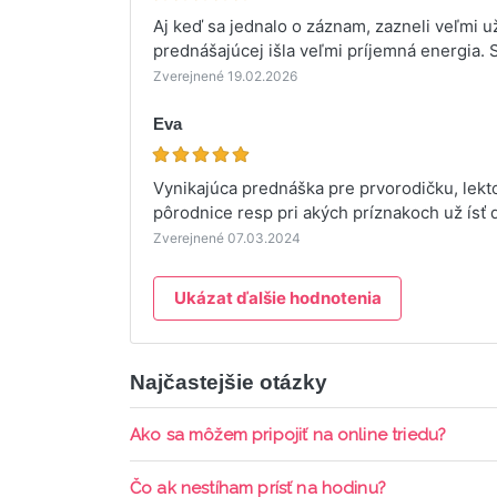
Aj keď sa jednalo o záznam, zazneli veľmi u
prednášajúcej išla veľmi príjemná energia.
Zverejnené 19.02.2026
Eva
Vynikajúca prednáška pre prvorodičku, lekt
pôrodnice resp pri akých príznakoch už ís
Zverejnené 07.03.2024
Ukázat ďalšie hodnotenia
Najčastejšie otázky
Ako sa môžem pripojiť na online triedu?
Pripojenie do online triedy prebieha priamo c
Čo ak nestíham prísť na hodinu?