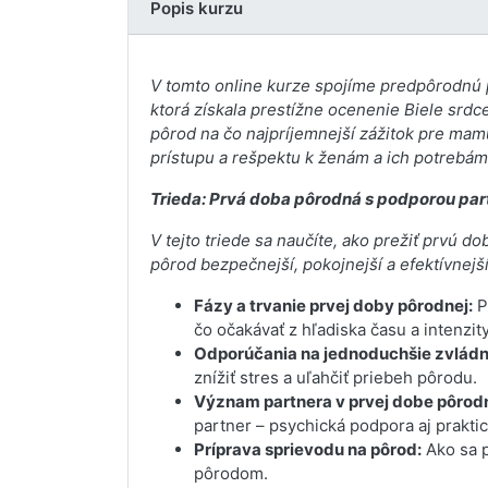
Popis kurzu
V tomto online kurze spojíme predpôrodnú 
ktorá získala prestížne ocenenie Biele srdce
pôrod na čo najpríjemnejší zážitok pre mamu
prístupu a rešpektu k ženám a ich potrebám
Trieda: Prvá doba pôrodná s podporou par
V tejto triede sa naučíte, ako prežiť prvú 
pôrod bezpečnejší, pokojnejší a efektívnejší
Fázy a trvanie prvej doby pôrodnej:
P
čo očakávať z hľadiska času a intenzity
Odporúčania na jednoduchšie zvládnu
znížiť stres a uľahčiť priebeh pôrodu.
Význam partnera v prvej dobe pôrodn
partner – psychická podpora aj praktic
Príprava sprievodu na pôrod:
Ako sa p
pôrodom.