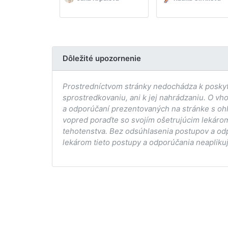
Dôležité upozornenie
Prostredníctvom stránky nedochádza k poskytov
sprostredkovaniu, ani k jej nahrádzaniu. O vh
a odporúčaní prezentovaných na stránke s ohľ
vopred poraďte so svojím ošetrujúcim lekárom
tehotenstva. Bez odsúhlasenia postupov a od
lekárom tieto postupy a odporúčania neaplikuj