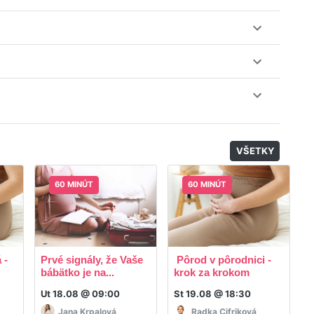
lásiť do triedy.
obu 7 dní. Pre pozretie video nahrávky je potrebné mať
nuku kurzov a tried.
il, nie je k tomu potrebné sťahovať žiadne ďalšie appky
odatočný materiál, ktorý Vaša hostka dala k dispozícií.
VŠETKY
60 MINÚT
60 MINÚT
 -
Prvé signály, že Vaše
Pôrod v pôrodnici -
R
bábätko je na...
krok za krokom
p
Ut 18.08 @ 09:00
St 19.08 @ 18:30
P
Jana Krpalová
Radka Cifriková