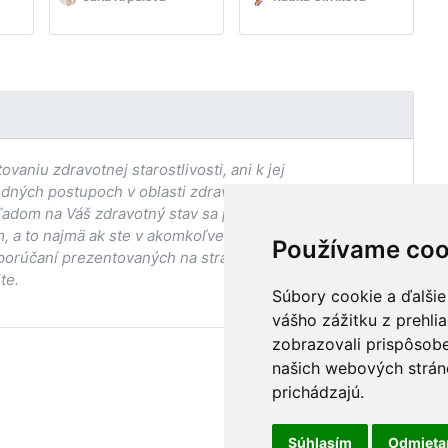
aniu zdravotnej starostlivosti, ani k jej
odných postupoch v oblasti zdravia, vhodnosti postupov
adom na Váš zdravotný stav sa pred ich aplikáciou vždy
, a to najmä ak ste v akomkoľvek štádiu
Používame coo
porúčaní prezentovaných na stránke Vaším ošetrujúcim
te.
Súbory cookie a ďalšie
vášho zážitku z prehli
zobrazovali prispôsobe
našich webových stráno
prichádzajú.
Súhlasím
Odmiet