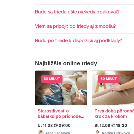
pripomienky cez email a cez SMS a včas sa prih
Každá trieda sa nahráva a je k dispozícií po d
Bude sa trieda ešte niekedy opakovať?
aktívne členstvo Mama PRO.
Triedy sa priebežne opakujú, stačí sledovať po
Viem sa pripojiť do triedy aj z mobilu?
Áno, pripojenie do triedy je možné aj cez mob
Budú po triede k dispozícii aj podklady?
ani programy.
Áno, po skončení triedy dostávate prístup na d
Najbližšie online triedy
60 MINÚT
60 MINÚT
Starostlivosť o
Prvá doba pôrodná
bábätko po príchode...
krok za krokom
Ut 11.08 @ 09:00
St 12.08 @ 18:30
Jana Krpalová
Radka Cifriková