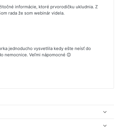
žitočné informácie, ktoré prvorodičku ukludnia. Z
 Som rada že som webinár videla.
orka jednoducho vysvetlila kedy ešte neísť do
ť do nemocnice. Veľmi nápomocné 😊
ez web-stránku mamaclass.sk, stačí sledovať