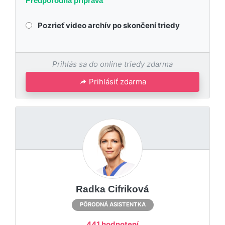
Predpôrodná príprava
Pozrieť video archív po skončení triedy
Prihlás sa do online triedy zdarma
Prihlásiť zdarma
Radka Cifriková
PÔRODNÁ ASISTENTKA
441 hodnotení