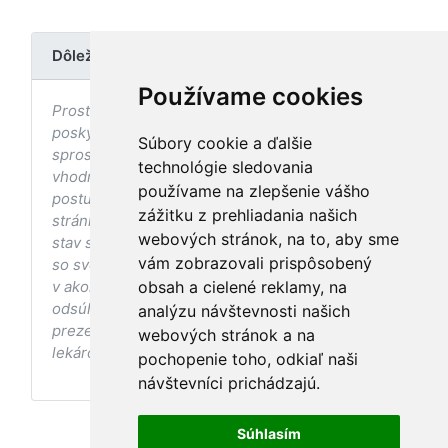
Dôležité upozornenie
Používame cookies
Prostredníctvom stránky nedochádza k
poskytovaniu zdravotnej starostlivosti, ani k jej
Súbory cookie a ďalšie
sprostredkovaniu, ani k jej nahrádzaniu. O
technológie sledovania
vhodných postupoch v oblasti zdravia, vhodnosti
používame na zlepšenie vášho
postupov a odporúčaní prezentovaných na
zážitku z prehliadania našich
stránke s ohľadom na Váš zdravotný
webových stránok, na to, aby sme
stav sa pred ich aplikáciou vždy vopred poraďte
vám zobrazovali prispôsobený
so svojím ošetrujúcim lekárom, a to najmä ak ste
v akomkoľvek štádiu tehotenstva. Bez
obsah a cielené reklamy, na
odsúhlasenia postupov a odporúčaní
analýzu návštevnosti našich
prezentovaných na stránke Vaším ošetrujúcim
webových stránok a na
lekárom tieto postupy a odporúčania neaplikujte.
pochopenie toho, odkiaľ naši
návštevníci prichádzajú.
Súhlasím