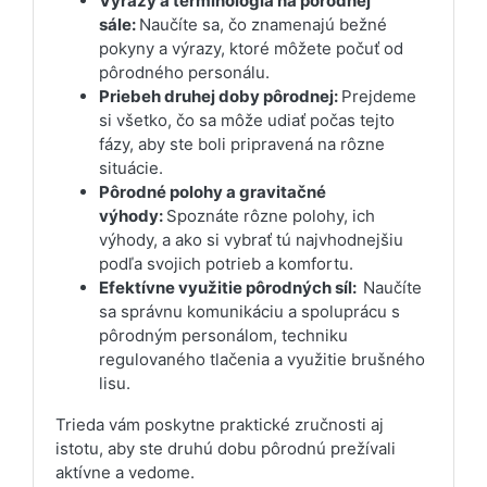
Výrazy a terminológia na pôrodnej
sále:
Naučíte sa, čo znamenajú bežné
pokyny a výrazy, ktoré môžete počuť od
pôrodného personálu.
Priebeh druhej doby pôrodnej:
Prejdeme
si všetko, čo sa môže udiať počas tejto
fázy, aby ste boli pripravená na rôzne
situácie.
Pôrodné polohy a gravitačné
výhody:
Spoznáte rôzne polohy, ich
výhody, a ako si vybrať tú najvhodnejšiu
podľa svojich potrieb a komfortu.
Efektívne využitie pôrodných síl:
Naučíte
sa správnu komunikáciu a spoluprácu s
pôrodným personálom, techniku
regulovaného tlačenia a využitie brušného
lisu.
Trieda vám poskytne praktické zručnosti aj
istotu, aby ste druhú dobu pôrodnú prežívali
aktívne a vedome.