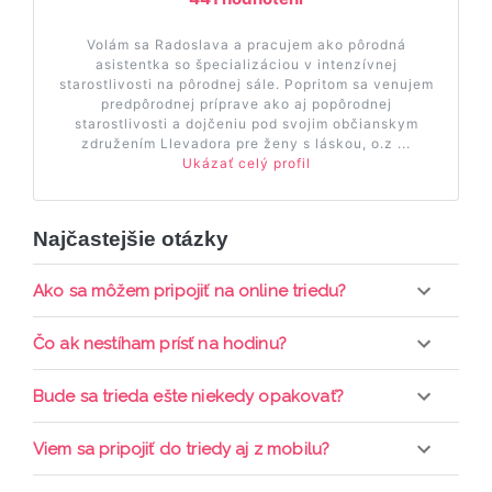
Volám sa Radoslava a pracujem ako pôrodná
asistentka so špecializáciou v intenzívnej
starostlivosti na pôrodnej sále. Popritom sa venujem
predpôrodnej príprave ako aj popôrodnej
starostlivosti a dojčeniu pod svojim občianskym
združením Llevadora pre ženy s láskou, o.z ...
Ukázať celý profil
Najčastejšie otázky
Ako sa môžem pripojiť na online triedu?
Pripojenie do online triedy prebieha priamo cez
Čo ak nestíham prísť na hodinu?
web-stránku mamaclass.sk, stačí sledovať
pripomienky cez email a cez SMS a včas sa
Každá trieda sa nahráva a je k dispozícií po dobu 7
Bude sa trieda ešte niekedy opakovať?
prihlásiť do triedy.
dní. Pre pozretie video nahrávky je potrebné mať
aktívne členstvo Mama PRO.
Triedy sa priebežne opakujú, stačí sledovať ponuku
Viem sa pripojiť do triedy aj z mobilu?
kurzov a tried.