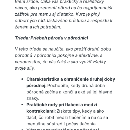
Biele srdce. Čaká vás praktický a realistický
návod, ako premeniť pôrod na čo najpríjemnejší
zážitok pre mamu aj dieťatko. Kurz je plný
odborných rád, láskavého prístupu a rešpektu k
ženám a ich potrebám.
Trieda: Priebeh pôrodu v pôrodnici
V tejto triede sa naučíte, ako prežiť druhú dobu
pôrodnú v pôrodnici pokojne a efektívne, s
vedomosťou, čo vás čaká a ako využiť všetky
svoje sily.
Charakteristika a ohraničenie druhej doby
pôrodnej:
Pochopíte, kedy druhá doba
pôrodná začína a končí a aké sú jej hlavné
znaky.
Praktické rady pri tlačení a medzi
kontrakciami:
Získate tipy, kedy a ako
tlačiť, čo robiť medzi tlačením a na čo sa
mentálne sústrediť počas tlačenia.