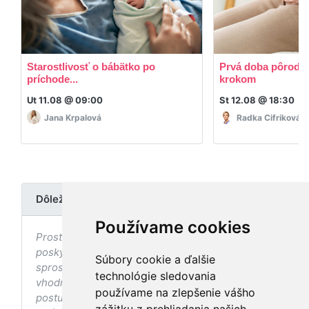
Starostlivosť o bábätko po
Prvá doba pôrodná
príchode...
krokom
Ut 11.08 @ 09:00
St 12.08 @ 18:30
Jana Krpalová
Radka Cifriková
Dôležité upozornenie
Používame cookies
Prostredníctvom stránky nedochádza k
poskytovaniu zdravotnej starostlivosti, ani k jej
Súbory cookie a ďalšie
sprostredkovaniu, ani k jej nahrádzaniu. O
technológie sledovania
vhodných postupoch v oblasti zdravia, vhodnosti
používame na zlepšenie vášho
postupov a odporúčaní prezentovaných na