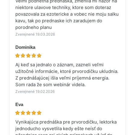
Velmi podnetna prednaska, zmenila mi nazor na
niektore ulavove techniky, ktore som doteraz
povazovala za ezotericke a vobec nie moju salku
kavu, tak po prednaske ich zaradujem do
porodneho planu
Zverejnené 19.03.2026
Dominika
Aj keď sa jednalo o záznam, zazneli veľmi
užitočné informácie, ktoré prvorodičku ukludnia.
Z prednášajúcej išla veľmi príjemná energia.
Som rada že som webinár videla.
Zverejnené 19.02.2026
Eva
Vynikajúca prednáška pre prvorodičku, lektorka
jednoducho vysvetlila kedy ešte neísť do