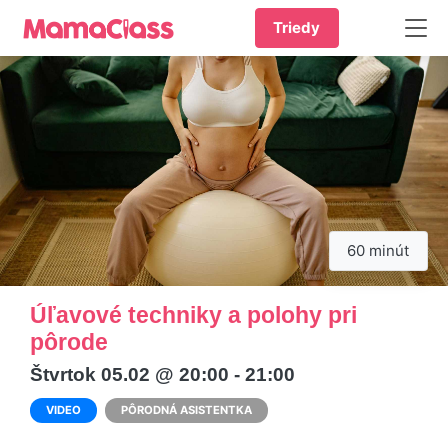
Triedy
60 minút
Úľavové techniky a polohy pri
pôrode
Štvrtok 05.02 @ 20:00 - 21:00
VIDEO
PÔRODNÁ ASISTENTKA