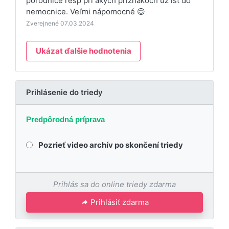
pôrodnice resp pri akých príznakoch už ísť do
nemocnice. Veľmi nápomocné 😊
Zverejnené 07.03.2024
Ukázat ďalšie hodnotenia
Prihlásenie do triedy
Predpôrodná príprava
Pozrieť video archív po skončení triedy
Prihlás sa do online triedy zdarma
Prihlásiť zdarma