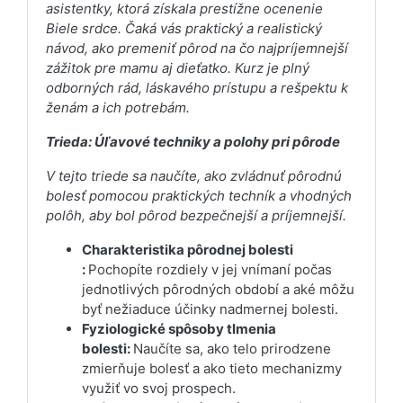
asistentky, ktorá získala prestížne ocenenie
Biele srdce. Čaká vás praktický a realistický
návod, ako premeniť pôrod na čo najpríjemnejší
zážitok pre mamu aj dieťatko. Kurz je plný
odborných rád, láskavého prístupu a rešpektu k
ženám a ich potrebám.
Trieda: Úľavové techniky a polohy pri pôrode
V tejto triede sa naučíte, ako zvládnuť pôrodnú
bolesť pomocou praktických techník a vhodných
polôh, aby bol pôrod bezpečnejší a príjemnejší.
Charakteristika pôrodnej bolesti
:
Pochopíte rozdiely v jej vnímaní počas
jednotlivých pôrodných období a aké môžu
byť nežiaduce účinky nadmernej bolesti.
Fyziologické spôsoby tlmenia
bolesti:
Naučíte sa, ako telo prirodzene
zmierňuje bolesť a ako tieto mechanizmy
využiť vo svoj prospech.