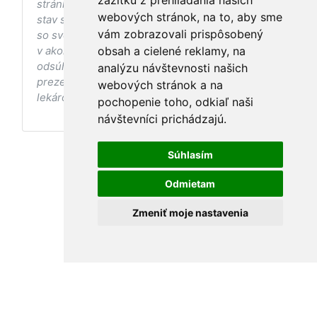
zážitku z prehliadania našich
stránke s ohľadom na Váš zdravotný
webových stránok, na to, aby sme
stav sa pred ich aplikáciou vždy vopred poraďte
vám zobrazovali prispôsobený
so svojím ošetrujúcim lekárom, a to najmä ak ste
v akomkoľvek štádiu tehotenstva. Bez
obsah a cielené reklamy, na
odsúhlasenia postupov a odporúčaní
analýzu návštevnosti našich
prezentovaných na stránke Vaším ošetrujúcim
webových stránok a na
lekárom tieto postupy a odporúčania neaplikujte.
pochopenie toho, odkiaľ naši
návštevníci prichádzajú.
Súhlasím
Odmietam
Zmeniť moje nastavenia