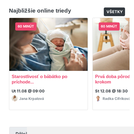
dodatočný materiál, ktorý Vaša hostka dala k
Najbližšie online triedy
dispozícií.
VŠETKY
60 MINÚT
60 MINÚT
Starostlivosť o bábätko po
Prvá doba pôrodná
príchode...
krokom
Ut 11.08 @ 09:00
St 12.08 @ 18:30
Jana Krpalová
Radka Cifriková
Dôležité upozornenie