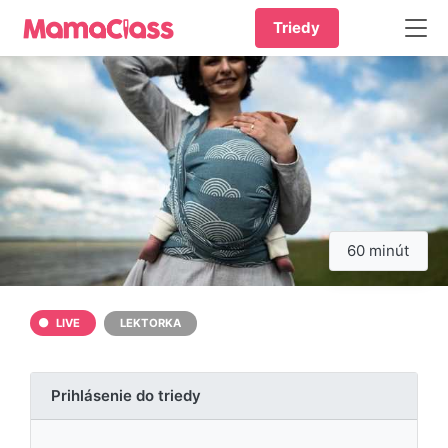
Triedy
60 minút
LIVE
LEKTORKA
Prihlásenie do triedy