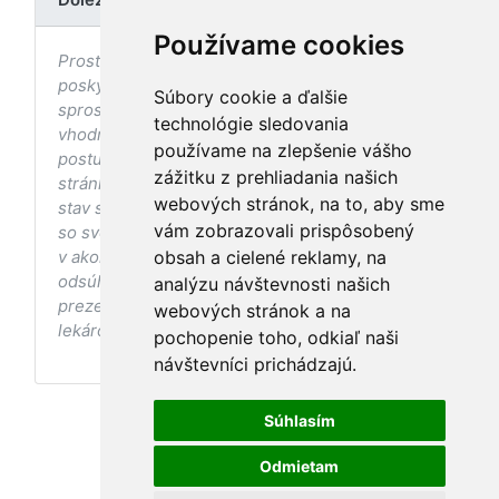
Používame cookies
Prostredníctvom stránky nedochádza k
poskytovaniu zdravotnej starostlivosti, ani k jej
Súbory cookie a ďalšie
sprostredkovaniu, ani k jej nahrádzaniu. O
technológie sledovania
vhodných postupoch v oblasti zdravia, vhodnosti
používame na zlepšenie vášho
postupov a odporúčaní prezentovaných na
zážitku z prehliadania našich
stránke s ohľadom na Váš zdravotný
webových stránok, na to, aby sme
stav sa pred ich aplikáciou vždy vopred poraďte
vám zobrazovali prispôsobený
so svojím ošetrujúcim lekárom, a to najmä ak ste
v akomkoľvek štádiu tehotenstva. Bez
obsah a cielené reklamy, na
odsúhlasenia postupov a odporúčaní
analýzu návštevnosti našich
prezentovaných na stránke Vaším ošetrujúcim
webových stránok a na
lekárom tieto postupy a odporúčania neaplikujte.
pochopenie toho, odkiaľ naši
návštevníci prichádzajú.
Súhlasím
Odmietam