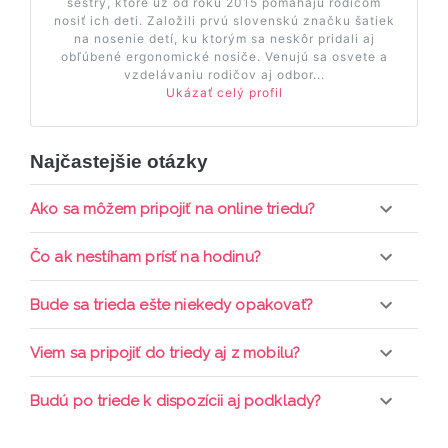
sestry, ktoré už od roku 2015 pomáhajú rodičom
nosiť ich deti. Založili prvú slovenskú značku šatiek
na nosenie detí, ku ktorým sa neskôr pridali aj
obľúbené ergonomické nosiče. Venujú sa osvete a
vzdelávaniu rodičov aj odbor...
Ukázať celý profil
Najčastejšie otázky
Ako sa môžem pripojiť na online triedu?
Pripojenie do online triedy prebieha priamo cez
Čo ak nestíham prísť na hodinu?
web-stránku mamaclass.sk, stačí sledovať
pripomienky cez email a cez SMS a včas sa
Každá trieda sa nahráva a je k dispozícií po dobu 7
Bude sa trieda ešte niekedy opakovať?
prihlásiť do triedy.
dní. Pre pozretie video nahrávky je potrebné mať
aktívne členstvo Mama PRO.
Triedy sa priebežne opakujú, stačí sledovať ponuku
Viem sa pripojiť do triedy aj z mobilu?
kurzov a tried.
Áno, pripojenie do triedy je možné aj cez mobil,
Budú po triede k dispozícii aj podklady?
nie je k tomu potrebné sťahovať žiadne ďalšie
appky ani programy.
Áno, po skončení triedy dostávate prístup na