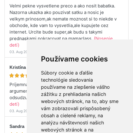
Velmi pekne vysvetlene preco a ako nosit babatka.
Nazorna ukazka ako pouzivat satku a nosic je
velkym prinosom,ak nemate moznost si to niekde v
obchode, kde vam to vysvetlia,ale kupujete cez
internet. Urcite bude super,ak budu s takymi
prednaskami pokracovat na mamaclass.
(Nosenie
detí)
03. Aug 2023
Používame cookies
Kristína
Súbory cookie a ďalšie
technológie sledovania
Príjemná prednáška, vďaka ktorej mám teraz pár
používame na zlepšenie vášho
argumentov, ktoré môžem použiť pre ľudí, ktorí toto
zážitku z prehliadania našich
odsudzujú a ani nevedia prečo. :)Ďakujem.
(Nosenie
webových stránok, na to, aby sme
detí)
vám zobrazovali prispôsobený
03. Aug 2023
obsah a cielené reklamy, na
analýzu návštevnosti našich
Sandra
webových stránok a na