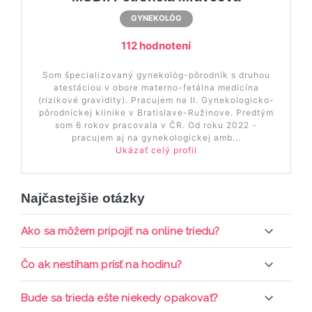
GYNEKOLÓG
112 hodnotení
Som špecializovaný gynekológ-pôrodník s druhou
atestáciou v obore materno-fetálna medicína
(rizikové gravidity). Pracujem na II. Gynekologicko-
pôrodníckej klinike v Bratislave-Ružinove. Predtým
som 6 rokov pracovala v ČR. Od roku 2022 -
pracujem aj na gynekologickej amb...
Ukázať celý profil
Najčastejšie otázky
Ako sa môžem pripojiť na online triedu?
Pripojenie do online triedy prebieha priamo cez
Čo ak nestíham prísť na hodinu?
web-stránku mamaclass.sk, stačí sledovať
pripomienky cez email a cez SMS a včas sa
Každá trieda sa nahráva a je k dispozícií po dobu 7
Bude sa trieda ešte niekedy opakovať?
prihlásiť do triedy.
dní. Pre pozretie video nahrávky je potrebné mať