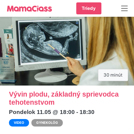
Triedy
30 minút
Vývin plodu, základný sprievodca
tehotenstvom
Pondelok 11.05 @ 18:00 - 18:30
VIDEO
GYNEKOLÓG