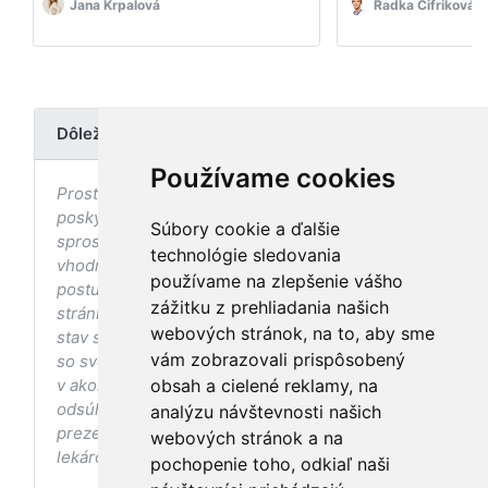
Jana Krpalová
Radka Cifriková
Dôležité upozornenie
Používame cookies
Prostredníctvom stránky nedochádza k
poskytovaniu zdravotnej starostlivosti, ani k jej
Súbory cookie a ďalšie
sprostredkovaniu, ani k jej nahrádzaniu. O
technológie sledovania
vhodných postupoch v oblasti zdravia, vhodnosti
používame na zlepšenie vášho
postupov a odporúčaní prezentovaných na
zážitku z prehliadania našich
stránke s ohľadom na Váš zdravotný
webových stránok, na to, aby sme
stav sa pred ich aplikáciou vždy vopred poraďte
vám zobrazovali prispôsobený
so svojím ošetrujúcim lekárom, a to najmä ak ste
v akomkoľvek štádiu tehotenstva. Bez
obsah a cielené reklamy, na
odsúhlasenia postupov a odporúčaní
analýzu návštevnosti našich
prezentovaných na stránke Vaším ošetrujúcim
webových stránok a na
lekárom tieto postupy a odporúčania neaplikujte.
pochopenie toho, odkiaľ naši