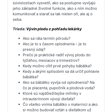
súvislostiach vysvetlí, ako sa postupne vyvíjajú
jeho základné životné funkcie, ako s ním možno
komunikovať a starať sa tak nielen oň, ale aj o
seba.
Trieda:
Vývin plodu z pohľadu lekárky
Ako sa ráta termín pôrodu?
Ako je to s časom oplodnenia – je to
presný údaj?
Prečo je praktické radiť vývoj plodu do
týždňov, mesiacov a trimestrov?
Kedy možno cítiť prvé pohyby bábätka?
Kedy a akými spôsobmi sa dá určiť pohlavie
bábätka?
Ako sa bábätko vyvíja od oplodnenia? Na
čo je placenta, pupočník a plodová voda?
Ktoré sú najdôležitejšie míľniky v
intrauterínnom vývoji dieťaťa?
Čo všetko vníma bábätko v maternici a ako
si možno budovať vzťah s dieťatkom už