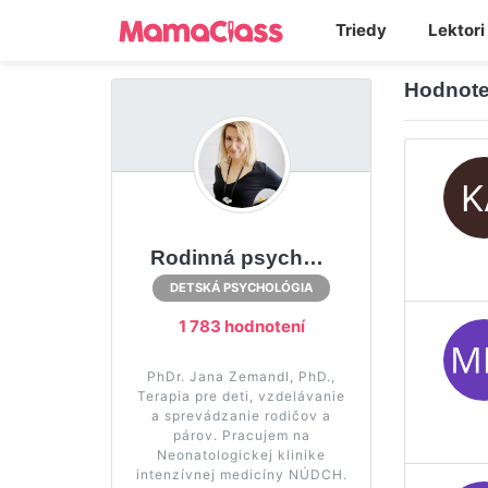
Triedy
Lektori
Hodnote
Rodinná psychológia
DETSKÁ PSYCHOLÓGIA
1 783 hodnotení
PhDr. Jana Zemandl, PhD.,
Terapia pre deti, vzdelávanie
a sprevádzanie rodičov a
párov. Pracujem na
Neonatologickej klinike
intenzívnej medicíny NÚDCH.