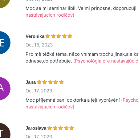
Moc se mi seminar libil. Velmi prinosne, doporucuji
nastávajúcich rodičov)
Veronika
Oct 18, 2023
Pro mě těžké téma, něco vnímám trochu jinak,ale ka
odnese,co potřebuje.
(Psychológia pre nastávajúcic
Jana
Oct 17, 2023
Moc příjemná paní doktorka a její vyprávění
(Psycho
nastávajúcich rodičov)
Jaroslava
Oct 17, 2023