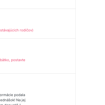
stávajúcich rodičov)
bätko, postavte
nformácie podala
rednášok! Na jej