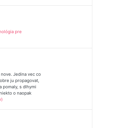
hológia pre
 nove. Jedina vec co
dobre ju propagovat,
a pomaly, s dlhymi
 niekto o naopak
v)