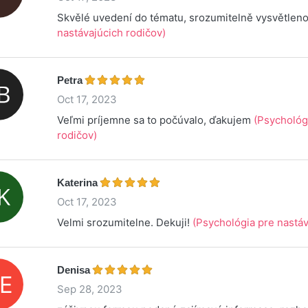
Skvělé uvedení do tématu, srozumitelně vysvětlen
nastávajúcich rodičov)
Petra
Oct 17, 2023
Veľmi príjemne sa to počúvalo, ďakujem
(Psychológ
rodičov)
Katerina
Oct 17, 2023
Velmi srozumitelne. Dekuji!
(Psychológia pre nastáv
Denisa
Sep 28, 2023