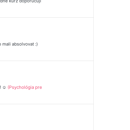
dně kurz doporučuji
 mali absolvovat :)
! ☺️
(Psychológia pre