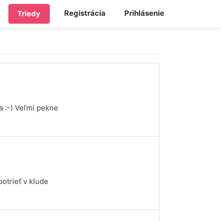
Registrácia
Prihlásenie
Triedy
a :-) Veľmi pekne
otrieť v klude