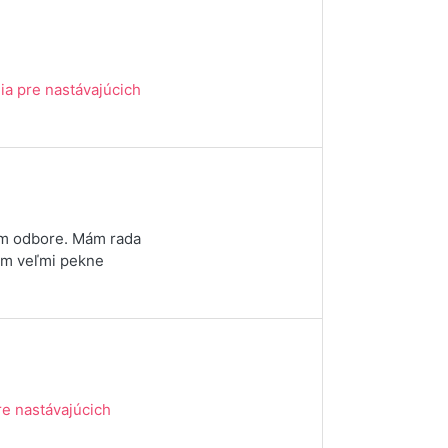
ia pre nastávajúcich
om odbore. Mám rada
jem veľmi pekne
re nastávajúcich