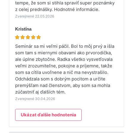
tempe, že som si stihla spraviť super poznámky
z celej prednášky. Hodnotné informácie.
Zverejnené 22.05.2026
Kristína
Seminár sa mi veľmi páčil. Bol to môj prvý a išla
som tam s miernymi obavami ako prvorodička,
ale úplne zbytočne. Radka všetko vysvetľovala
veľmi zrozumiteľne, pokojne a príjemne, takže
som sa cítila uvoľnene a nič ma nevystrašilo.
Odchádzala som s dobrým pocitom a určite
premýšľam nad členstvom, aby som sa mohla
zúčastniť aj ďalších tém.
Zverejnené 30.04.2026
Ukázat ďalšie hodnotenia