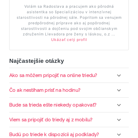
Volám sa Radoslava a pracujem ako pôrodná
asistentka so špecializáciou v intenzívnej
starostlivosti na pôrodnej sále. Popritom sa venujem
predpôrodnej príprave ako aj popôrodnej
starostlivosti a dojčeniu pod svojim občianskym
združením Llevadora pre ženy s láskou, o.z ...
Ukázať celý profil
Najčastejšie otázky
Ako sa môžem pripojiť na online triedu?
Pripojenie do online triedy prebieha priamo cez
Čo ak nestíham prísť na hodinu?
web-stránku mamaclass.sk, stačí sledovať
pripomienky cez email a cez SMS a včas sa
Každá trieda sa nahráva a je k dispozícií po dobu 7
Bude sa trieda ešte niekedy opakovať?
prihlásiť do triedy.
dní. Pre pozretie video nahrávky je potrebné mať
aktívne členstvo Mama PRO.
Triedy sa priebežne opakujú, stačí sledovať ponuku
Viem sa pripojiť do triedy aj z mobilu?
kurzov a tried.
Áno, pripojenie do triedy je možné aj cez mobil,
Budú po triede k dispozícii aj podklady?