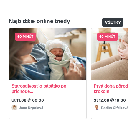
nie je k tomu potrebné sťahovať žiadne ďalšie
appky ani programy.
Áno, po skončení triedy dostávate prístup na
dodatočný materiál, ktorý Vaša hostka dala k
Najbližšie online triedy
dispozícií.
VŠETKY
60 MINÚT
60 MINÚT
Starostlivosť o bábätko po
Prvá doba pôrodná
príchode...
krokom
Ut 11.08 @ 09:00
St 12.08 @ 18:30
Jana Krpalová
Radka Cifriková