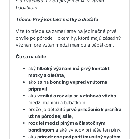
cítili sebaisto už od prvých chvíľ s Vaším
bábätkom.
Trieda: Prvý kontakt matky a dieťaťa
V tejto triede sa zameriame na jedinečné prvé
chvíle po pôrode – okamihy, ktoré majú zásadný
význam pre vzťah medzi mamou a bábätkom.
Čo sa naučíte:
aký
hlboký význam má prvý kontakt
matky a dieťaťa
,
ako sa na
bonding vopred vnútorne
pripraviť
,
ako
vzniká a rozvíja sa vzťahová väzba
medzi mamou a bábätkom,
prečo je dôležité
prvé priloženie k prsníku
už na pôrodnej sále
,
rozdiel medzi plným a čiastočným
bondingom
a aké výhody prináša ten plný,
ako
prirodzene podporiť imunitný systém