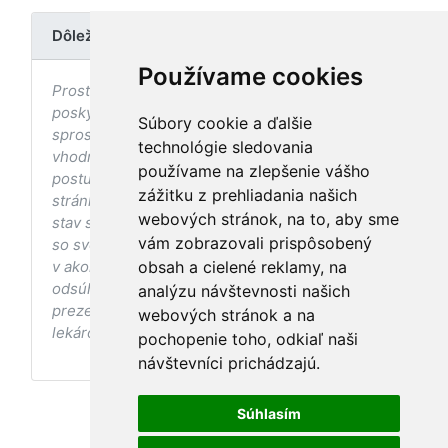
Dôležité upozornenie
Používame cookies
Prostredníctvom stránky nedochádza k
poskytovaniu zdravotnej starostlivosti, ani k jej
Súbory cookie a ďalšie
sprostredkovaniu, ani k jej nahrádzaniu. O
technológie sledovania
vhodných postupoch v oblasti zdravia, vhodnosti
používame na zlepšenie vášho
postupov a odporúčaní prezentovaných na
zážitku z prehliadania našich
stránke s ohľadom na Váš zdravotný
webových stránok, na to, aby sme
stav sa pred ich aplikáciou vždy vopred poraďte
vám zobrazovali prispôsobený
so svojím ošetrujúcim lekárom, a to najmä ak ste
v akomkoľvek štádiu tehotenstva. Bez
obsah a cielené reklamy, na
odsúhlasenia postupov a odporúčaní
analýzu návštevnosti našich
prezentovaných na stránke Vaším ošetrujúcim
webových stránok a na
lekárom tieto postupy a odporúčania neaplikujte.
pochopenie toho, odkiaľ naši
návštevníci prichádzajú.
Súhlasím