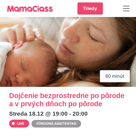
Triedy
60 minút
Dojčenie bezprostredne po pôrode
a v prvých dňoch po pôrode
Streda 18.12 @ 19:00 - 20:00
LIVE
PÔRODNÁ ASISTENTKA