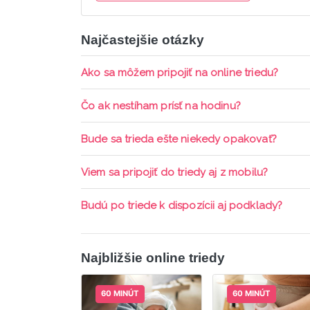
Najčastejšie otázky
Ako sa môžem pripojiť na online triedu?
Pripojenie do online triedy prebieha priamo c
Čo ak nestíham prísť na hodinu?
pripomienky cez email a cez SMS a včas sa prih
Každá trieda sa nahráva a je k dispozícií po d
Bude sa trieda ešte niekedy opakovať?
aktívne členstvo Mama PRO.
Triedy sa priebežne opakujú, stačí sledovať po
Viem sa pripojiť do triedy aj z mobilu?
Áno, pripojenie do triedy je možné aj cez mob
Budú po triede k dispozícii aj podklady?
ani programy.
Áno, po skončení triedy dostávate prístup na d
Najbližšie online triedy
60 MINÚT
60 MINÚT