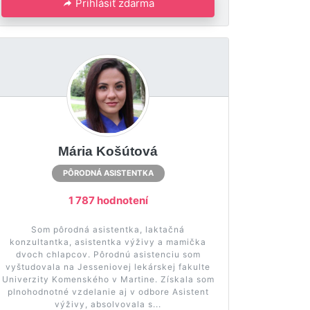
Prihlásiť zdarma
Mária Košútová
PÔRODNÁ ASISTENTKA
1 787 hodnotení
Som pôrodná asistentka, laktačná
konzultantka, asistentka výživy a mamička
dvoch chlapcov. Pôrodnú asistenciu som
vyštudovala na Jesseniovej lekárskej fakulte
Univerzity Komenského v Martine. Získala som
plnohodnotné vzdelanie aj v odbore Asistent
výživy, absolvovala s...