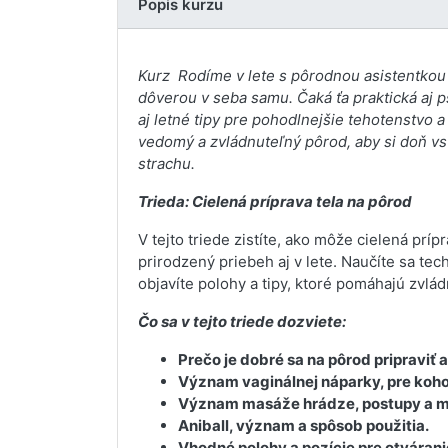
Popis kurzu
Kurz Rodíme v lete s pôrodnou asistentkou 
dôverou v seba samu. Čaká ťa praktická aj p
aj letné tipy pre pohodlnejšie tehotenstvo 
vedomý a zvládnuteľný pôrod, aby si doň vs
strachu.
Trieda: Cielená príprava tela na pôrod
V tejto triede zistíte, ako môže cielená príp
prirodzený priebeh aj v lete. Naučíte sa tec
objavíte polohy a tipy, ktoré pomáhajú zvlá
Čo sa v tejto triede dozviete:
Prečo je dobré sa na pôrod pripraviť
Význam vaginálnej náparky, pre koho j
Význam masáže hrádze, postupy a m
Aniball, význam a spôsob použitia.
Vhodné polohy a pozície pre otváran