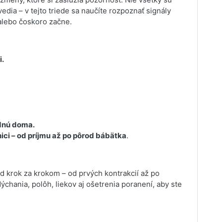
ia – v tejto triede sa naučíte rozpoznať signály
 alebo čoskoro začne.
i.
dnú doma.
ici – od príjmu až po pôrod bábätka
.
od krok za krokom – od prvých kontrakcií až po
ýchania, polôh, liekov aj ošetrenia poranení, aby ste