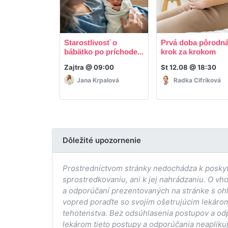
Starostlivosť o
Prvá doba pôrodná
bábätko po príchode...
krok za krokom
Zajtra @ 09:00
St 12.08 @ 18:30
Jana Krpalová
Radka Cifriková
Dôležité upozornenie
Prostredníctvom stránky nedochádza k poskytov
sprostredkovaniu, ani k jej nahrádzaniu. O vh
a odporúčaní prezentovaných na stránke s ohľ
vopred poraďte so svojím ošetrujúcim lekárom
tehotenstva. Bez odsúhlasenia postupov a od
lekárom tieto postupy a odporúčania neaplikuj