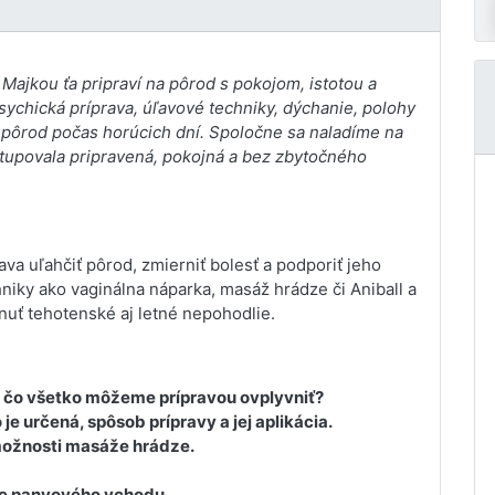
Majkou ťa pripraví na pôrod s pokojom, istotou a
sychická príprava, úľavové techniky, dýchanie, polohy
a pôrod počas horúcich dní. Spoločne sa naladíme na
tupovala pripravená, pokojná a bez zbytočného
rava uľahčiť pôrod, zmierniť bolesť a podporiť jeho
hniky ako vaginálna náparka, masáž hrádze či Aniball a
dnuť tehotenské aj letné nepohodlie.
 a čo všetko môžeme prípravou ovplyvniť?
e určená, spôsob prípravy a jej aplikácia.
ožnosti masáže hrádze.
ie panvového vchodu.