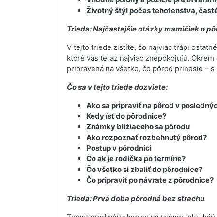
Životný štýl počas tehotenstva, čast
Trieda: Najčastejšie otázky mamičiek o p
V tejto triede zistíte, čo najviac trápi ost
ktoré vás teraz najviac znepokojujú. Okrem c
pripravená na všetko, čo pôrod prinesie – s
Čo sa v tejto triede dozviete:
Ako sa pripraviť na pôrod v posledn
Kedy ísť do pôrodnice?
Známky blížiaceho sa pôrodu
Ako rozpoznať rozbehnutý pôrod?
Postup v pôrodnici
Čo ak je rodička po termíne?
Čo všetko si zbaliť do pôrodnice?
Čo pripraviť po návrate z pôrodnice?
Trieda: Prvá doba pôrodná bez strachu
Tesne pred pôrodom sa vo vašom tele dejú z