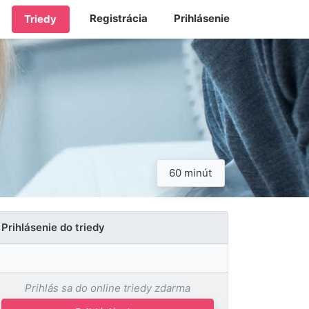
Registrácia
Prihlásenie
Triedy
60 minút
Prihlásenie do triedy
Prihlás sa do online triedy zdarma