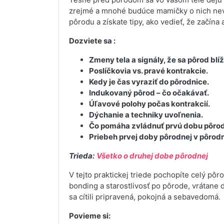
zrejmé a mnohé budúce mamičky o nich neved
pôrodu a získate tipy, ako vedieť, že začína
Dozviete sa :
Zmeny tela a signály, že sa pôrod blíž
Poslíčkovia vs. pravé kontrakcie.
Kedy je čas vyraziť do pôrodnice.
Indukovaný pôrod – čo očakávať.
Úľavové polohy počas kontrakcií.
Dýchanie a techniky uvoľnenia.
Čo pomáha zvládnuť prvú dobu pôro
Priebeh prvej doby pôrodnej v pôrodn
Trieda:
Všetko o druhej dobe pôrodnej
V tejto praktickej triede pochopíte celý pôr
bonding a starostlivosť po pôrode, vrátane d
sa cítili pripravená, pokojná a sebavedomá.
Povieme si: