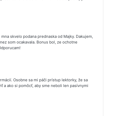
re mna skvelo podana prednaska od Majky. Dakujem,
 nez som ocakavala. Bonus bol, ze ochotne
 Odporucam!
mácií. Osobne sa mi páči prístup lektorky, že sa
ť a ako si pomôcť, aby sme neboli len pasívnymi