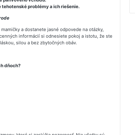
é tehotenské problémy a ich riešenie.
ôrode
atné mamičky a dostanete jasné odpovede na otázky,
enných informácií si odnesiete pokoj a istotu, že ste
 láskou, silou a bez zbytočných obáv.
ých dňoch?
meny, ktoré si zaslúžia pozornosť. Nie všetky sú