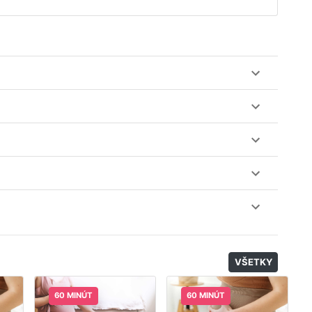
ez web-stránku mamaclass.sk, stačí sledovať
lásiť do triedy.
obu 7 dní. Pre pozretie video nahrávky je potrebné mať
nuku kurzov a tried.
il, nie je k tomu potrebné sťahovať žiadne ďalšie appky
odatočný materiál, ktorý Vaša hostka dala k dispozícií.
VŠETKY
60 MINÚT
60 MINÚT