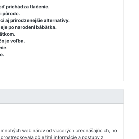
eď prichádza tlačenie.
i pôrode.
 aj prirodzenejšie alternatívy.
deje po narodení bábätka.
bätkom.
čo je voľba.
nie.
e.
 mnohých webinárov od viacerých prednášajúcich, no
sprostredkovala dôležité informácie a postupy z