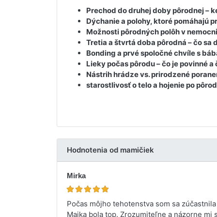
Prechod do druhej doby pôrodnej – k
Dýchanie a polohy, ktoré pomáhajú pr
Možnosti pôrodných polôh v nemocnici
Tretia a štvrtá doba pôrodná – čo sa 
Bonding a prvé spoločné chvíle s bá
Lieky počas pôrodu – čo je povinné a 
Nástrih hrádze vs. prirodzené porane
starostlivosť o telo a hojenie po pôrod
Hodnotenia od mamičiek
Mirka
Počas môjho tehotenstva som sa zúčastnila
Majka bola top. Zrozumiteľne a názorne mi 