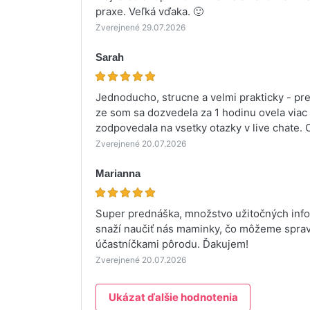
praxe. Veľká vďaka. 🙂
Zverejnené 29.07.2026
Sarah
Jednoducho, strucne a velmi prakticky - p
ze som sa dozvedela za 1 hodinu ovela viac
zodpovedala na vsetky otazky v live chate.
Zverejnené 20.07.2026
Marianna
Super prednáška, množstvo užitočných infor
snaží naučiť nás maminky, čo môžeme spravi
účastníčkami pôrodu. Ďakujem!
Zverejnené 20.07.2026
Ukázat ďalšie hodnotenia