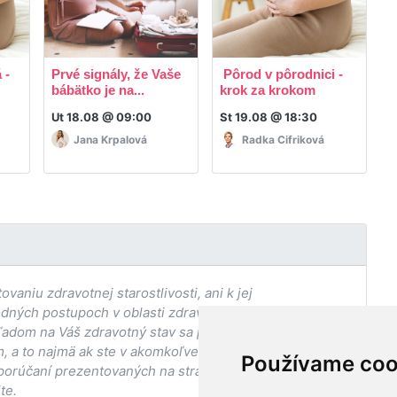
 -
Prvé signály, že Vaše
Pôrod v pôrodnici -
R
bábätko je na...
krok za krokom
p
Ut 18.08 @ 09:00
St 19.08 @ 18:30
P
Jana Krpalová
Radka Cifriková
aniu zdravotnej starostlivosti, ani k jej
odných postupoch v oblasti zdravia, vhodnosti postupov
adom na Váš zdravotný stav sa pred ich aplikáciou vždy
, a to najmä ak ste v akomkoľvek štádiu
Používame coo
porúčaní prezentovaných na stránke Vaším ošetrujúcim
te.