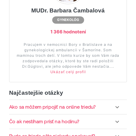
MUDr. Barbara Čambalová
GYNEKOLÓG
1 366 hodnotení
Pracujem v nemocnici Bory v Bratislave a na
gynekologickej ambulancii v Šamoríne. Som
maminou troch detí. V tomto kurze by som Vám rada
zodpovedala otázky, ktoré by ste radi položili
Dr.Gúglovi, ale jeho odpovede Vám nestačia....
Ukázať celý profil
Najčastejšie otázky
Ako sa môžem pripojiť na online triedu?
Pripojenie do online triedy prebieha priamo cez
Čo ak nestíham prísť na hodinu?
web-stránku mamaclass.sk, stačí sledovať
pripomienky cez email a cez SMS a včas sa
Každá trieda sa nahráva a je k dispozícií po dobu 7