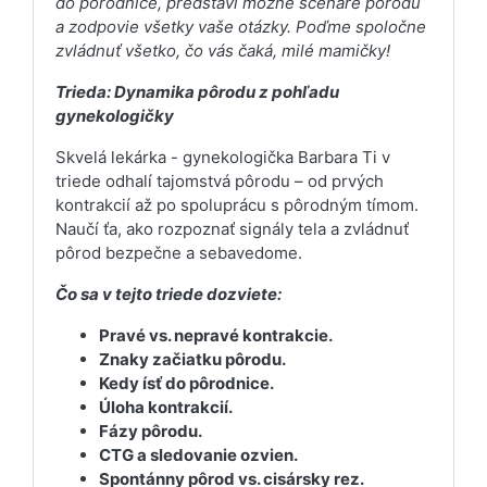
do pôrodnice, predstaví možné scenáre pôrodu
a zodpovie všetky vaše otázky. Poďme spoločne
zvládnuť všetko, čo vás čaká, milé mamičky!
Trieda: Dynamika pôrodu z pohľadu
gynekologičky
Skvelá lekárka - gynekologička Barbara Ti v
triede odhalí tajomstvá pôrodu – od prvých
kontrakcií až po spoluprácu s pôrodným tímom.
Naučí ťa, ako rozpoznať signály tela a zvládnuť
pôrod bezpečne a sebavedome.
Čo sa v tejto triede dozviete:
Pravé vs. nepravé kontrakcie.
Znaky začiatku pôrodu.
Kedy ísť do pôrodnice.
Úloha kontrakcií.
Fázy pôrodu.
CTG a sledovanie ozvien.
Spontánny pôrod vs. cisársky rez.