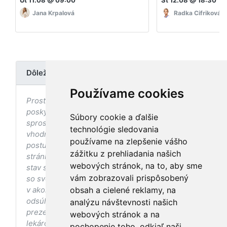
Jana Krpalová
Radka Cifriková
Dôležité upozornenie
Používame cookies
Prostredníctvom stránky nedochádza k
poskytovaniu zdravotnej starostlivosti, ani k jej
Súbory cookie a ďalšie
sprostredkovaniu, ani k jej nahrádzaniu. O
technológie sledovania
vhodných postupoch v oblasti zdravia, vhodnosti
používame na zlepšenie vášho
postupov a odporúčaní prezentovaných na
zážitku z prehliadania našich
stránke s ohľadom na Váš zdravotný
webových stránok, na to, aby sme
stav sa pred ich aplikáciou vždy vopred poraďte
vám zobrazovali prispôsobený
so svojím ošetrujúcim lekárom, a to najmä ak ste
v akomkoľvek štádiu tehotenstva. Bez
obsah a cielené reklamy, na
odsúhlasenia postupov a odporúčaní
analýzu návštevnosti našich
prezentovaných na stránke Vaším ošetrujúcim
webových stránok a na
lekárom tieto postupy a odporúčania neaplikujte.
pochopenie toho, odkiaľ naši