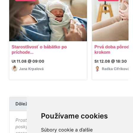
Starostlivosť o bábätko po
Prvá doba pôrodná
príchode...
krokom
Ut 11.08 @ 09:00
St 12.08 @ 18:30
Jana Krpalová
Radka Cifriková
Dôležité upozornenie
Používame cookies
Prostredníctvom stránky nedochádza k
poskytovaniu zdravotnej starostlivosti, ani k jej
Súbory cookie a ďalšie