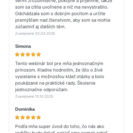
veľmi zrozumiteľne, pokojne a príjemne, takže
som sa cítila uvoľnene a nič ma nevystrašilo.
Odchádzala som s dobrým pocitom a určite
premýšľam nad členstvom, aby som sa mohla
zúčastniť aj ďalších tém.
Zverejnené 30.04.2026
Simona
Tento webinár bol pre mňa jednoznačným
prínosom. Kladne hodnotím, že išlo o živé
vysielanie s možnosťou klásť otázky a bolo
poukázané na praktické rady. Školenie
jednoznačne odporúčam.
Zverejnené 15.10.2025
Dominika
Podľa mňa super úvod do toho, čo nás ako
rodičky bude čakať, pokiaľ sme nemali zatiaľ