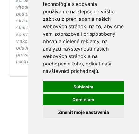
sprostredkovaniu, ani k jej nahrádzaniu. O
technológie sledovania
vhodných postupoch v oblasti zdravia, vhodnosti
používame na zlepšenie vášho
postupov a odporúčaní prezentovaných na
zážitku z prehliadania našich
stránke s ohľadom na Váš zdravotný
webových stránok, na to, aby sme
stav sa pred ich aplikáciou vždy vopred poraďte
vám zobrazovali prispôsobený
so svojím ošetrujúcim lekárom, a to najmä ak ste
v akomkoľvek štádiu tehotenstva. Bez
obsah a cielené reklamy, na
odsúhlasenia postupov a odporúčaní
analýzu návštevnosti našich
prezentovaných na stránke Vaším ošetrujúcim
webových stránok a na
lekárom tieto postupy a odporúčania neaplikujte.
pochopenie toho, odkiaľ naši
návštevníci prichádzajú.
Súhlasím
Odmietam
Zmeniť moje nastavenia