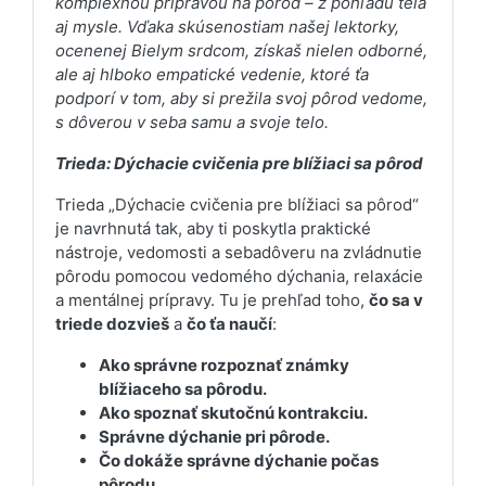
komplexnou prípravou na pôrod – z pohľadu tela
aj mysle. Vďaka skúsenostiam našej lektorky,
ocenenej Bielym srdcom, získaš nielen odborné,
ale aj hlboko empatické vedenie, ktoré ťa
podporí v tom, aby si prežila svoj pôrod vedome,
s dôverou v seba samu a svoje telo.
Trieda: Dýchacie cvičenia pre blížiaci sa pôrod
Trieda „Dýchacie cvičenia pre blížiaci sa pôrod“
je navrhnutá tak, aby ti poskytla praktické
nástroje, vedomosti a sebadôveru na zvládnutie
pôrodu pomocou vedomého dýchania, relaxácie
a mentálnej prípravy. Tu je prehľad toho,
čo sa v
triede dozvieš
a
čo ťa naučí
:
Ako správne rozpoznať známky
blížiaceho sa pôrodu.
Ako spoznať skutočnú kontrakciu.
Správne dýchanie pri pôrode.
Čo dokáže správne dýchanie počas
pôrodu.