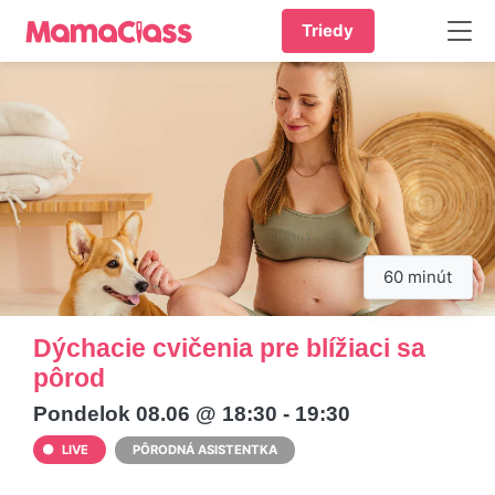
Triedy
60 minút
Dýchacie cvičenia pre blížiaci sa
pôrod
Pondelok 08.06 @ 18:30 - 19:30
LIVE
PÔRODNÁ ASISTENTKA