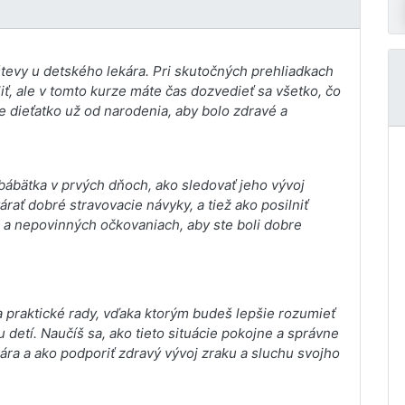
tevy u detského lekára. Pri skutočných prehliadkach
iť, ale v tomto kurze máte čas dozvedieť sa všetko, čo
je dieťatko už od narodenia, aby bolo zdravé a
bábätka v prvých dňoch, ako sledovať jeho vývoj
rať dobré stravovacie návyky, a tiež ako posilniť
h a nepovinných očkovaniach, aby ste boli dobre
a praktické rady, vďaka ktorým budeš lepšie rozumieť
detí. Naučíš sa, ako tieto situácie pokojne a správne
ára a ako podporiť zdravý vývoj zraku a sluchu svojho