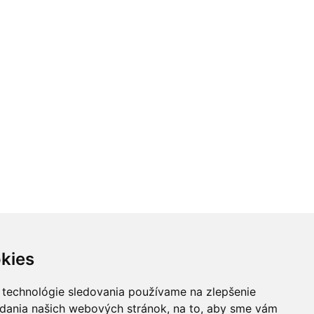
egenerácia po
Ako zvládnuť bolesť
Praktické t
ôrode: fyziotipy pr...
pri pôrode
každodennú
o 24.08 @ 18:00
Ut 25.08 @ 09:00
Ut 01.09 @ 
Jana Chomová
Jana Krpalová
NEOsest
kies
 technológie sledovania používame na zlepšenie
adania našich webových stránok, na to, aby sme vám