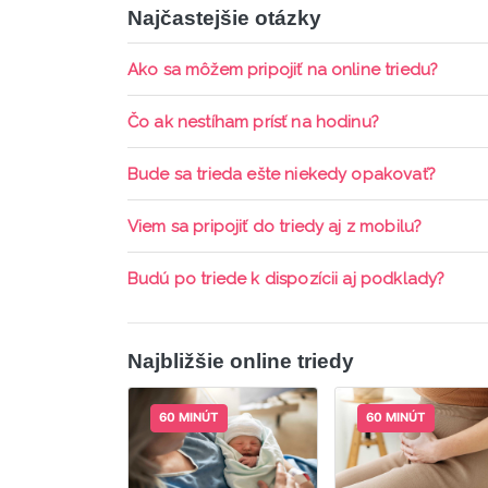
Najčastejšie otázky
Ako sa môžem pripojiť na online triedu?
Pripojenie do online triedy prebieha priamo c
Čo ak nestíham prísť na hodinu?
pripomienky cez email a cez SMS a včas sa prih
Každá trieda sa nahráva a je k dispozícií po d
Bude sa trieda ešte niekedy opakovať?
aktívne členstvo Mama PRO.
Triedy sa priebežne opakujú, stačí sledovať po
Viem sa pripojiť do triedy aj z mobilu?
Áno, pripojenie do triedy je možné aj cez mob
Budú po triede k dispozícii aj podklady?
ani programy.
Áno, po skončení triedy dostávate prístup na d
Najbližšie online triedy
60 MINÚT
60 MINÚT