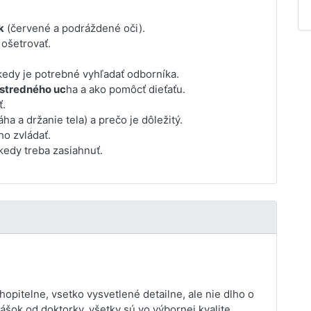
k
(červené a podráždené oči).
ošetrovať.
kedy je potrebné vyhľadať odborníka.
 stredného uc
ha a ako pomôcť dieťaťu.
ť.
ha a držanie tela) a prečo je dôležitý.
ho zvládať.
kedy treba zasiahnuť.
pitelne, vsetko vysvetlené detailne, ale nie dlho o
šok od doktorky, všetky sú vo výbornej kvalite.