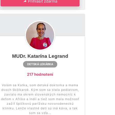
Prihlásiť zdarma
MUDr. Katarína Legrand
DETSKÁ LEKÁRKA
217 hodnotení
Volám sa Katka, som detská doktorka a mama
dvoch škôlkarok. Kým som sa stala pediatrom,
zavialo ma okrem slovenských nemocníc k
deťom v Afrike a Indii a tiež som mala možnosť
zažiť špičkovú parížsku novorodeneckú
kliniku. Lenže vlastné deti sú iná káva, a tak
som sa vďa...