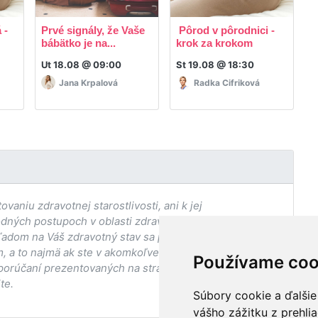
 -
Prvé signály, že Vaše
Pôrod v pôrodnici -
R
bábätko je na...
krok za krokom
p
Ut 18.08 @ 09:00
St 19.08 @ 18:30
P
Jana Krpalová
Radka Cifriková
aniu zdravotnej starostlivosti, ani k jej
odných postupoch v oblasti zdravia, vhodnosti postupov
adom na Váš zdravotný stav sa pred ich aplikáciou vždy
, a to najmä ak ste v akomkoľvek štádiu
Používame coo
porúčaní prezentovaných na stránke Vaším ošetrujúcim
te.
Súbory cookie a ďalšie
vášho zážitku z prehli