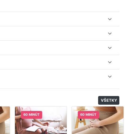
ez web-stránku mamaclass.sk, stačí sledovať
lásiť do triedy.
obu 7 dní. Pre pozretie video nahrávky je potrebné mať
nuku kurzov a tried.
il, nie je k tomu potrebné sťahovať žiadne ďalšie appky
odatočný materiál, ktorý Vaša hostka dala k dispozícií.
VŠETKY
60 MINÚT
60 MINÚT