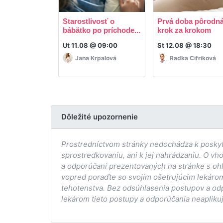
Starostlivosť o
Prvá doba pôrodná
bábätko po príchode...
krok za krokom
Ut 11.08 @ 09:00
St 12.08 @ 18:30
Jana Krpalová
Radka Cifriková
Dôležité upozornenie
Prostredníctvom stránky nedochádza k poskytov
sprostredkovaniu, ani k jej nahrádzaniu. O vh
a odporúčaní prezentovaných na stránke s ohľ
vopred poraďte so svojím ošetrujúcim lekárom
tehotenstva. Bez odsúhlasenia postupov a od
lekárom tieto postupy a odporúčania neaplikuj