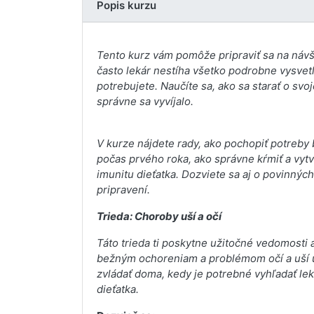
Popis kurzu
Tento kurz vám pomôže pripraviť sa na návš
často lekár nestíha všetko podrobne vysvetl
potrebujete. Naučíte sa, ako sa starať o svo
správne sa vyvíjalo.
V kurze nájdete rady, ako pochopiť potreby 
počas prvého roka, ako správne kŕmiť a vytvá
imunitu dieťatka. Dozviete sa aj o povinnýc
pripravení.
Trieda: Choroby uší a očí
Táto trieda ti poskytne užitočné vedomosti 
bežným ochoreniam a problémom očí a uší u 
zvládať doma, kedy je potrebné vyhľadať lek
dieťatka.