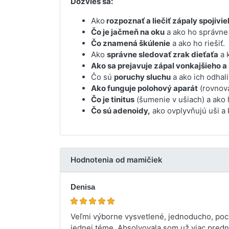
Dozvieš sa:
Ako
rozpoznať a liečiť zápaly spojivie
Čo je jačmeň na oku
a ako ho správne 
Čo znamená škúlenie
a ako ho riešiť.
Ako
správne sledovať zrak dieťaťa
a 
Ako sa prejavuje zápal vonkajšieho a
Čo sú
poruchy sluchu
a ako ich odhali
Ako funguje polohový aparát
(rovnová
Čo je tinitus
(šumenie v ušiach) a ako 
Čo sú adenoidy,
ako ovplyvňujú uši a 
Hodnotenia od mamičiek
Denisa
Veľmi výborne vysvetlené, jednoducho, pocho
jednej téme. Absolvovala som už viac predná