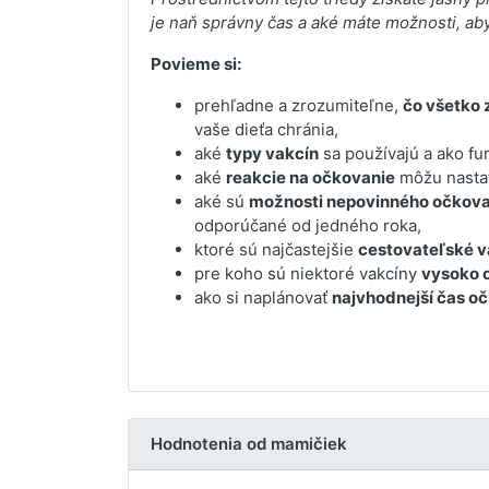
je naň správny čas a aké máte možnosti, aby
Povieme si:
prehľadne a zrozumiteľne,
čo všetko 
vaše dieťa chránia,
aké
typy vakcín
sa používajú a ako fu
aké
reakcie na očkovanie
môžu nastať
aké sú
možnosti nepovinného očkova
odporúčané od jedného roka,
ktoré sú najčastejšie
cestovateľské v
pre koho sú niektoré vakcíny
vysoko 
ako si naplánovať
najvhodnejší čas o
Hodnotenia od mamičiek