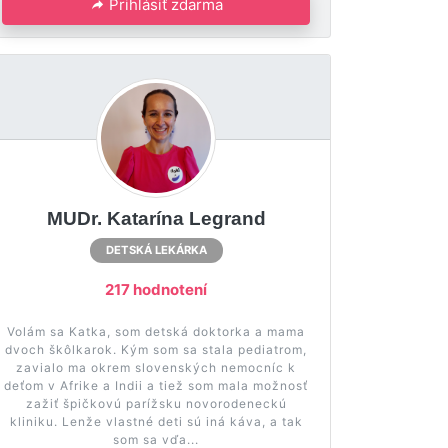
Prihlásiť zdarma
MUDr. Katarína Legrand
DETSKÁ LEKÁRKA
217 hodnotení
Volám sa Katka, som detská doktorka a mama
dvoch škôlkarok. Kým som sa stala pediatrom,
zavialo ma okrem slovenských nemocníc k
deťom v Afrike a Indii a tiež som mala možnosť
zažiť špičkovú parížsku novorodeneckú
kliniku. Lenže vlastné deti sú iná káva, a tak
som sa vďa...