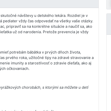
 skutočné návštevy u detského lekára. Rozdiel je v
á pediater vždy čas odpovedať na všetky vaše otázky.
c, pripraviť sa na konkrétne situácie a naučiť sa, ako
eťatka už od narodenia. Pretože prevencia je vždy
umieť potrebám bábätka v prvých dňoch života,
s prvého roka, užitočné tipy na zdravé stravovanie a
nie imunity a starostlivosť o zdravie dieťaťa, ako aj
ných očkovaniach.
o vyrážkových chorobách, s ktorými sa môžete u detí