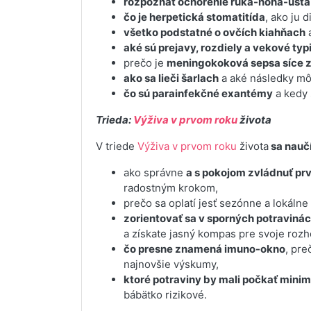
rozpoznať ochorenie ruka-noha-ústa
čo je herpetická stomatitída
, ako ju d
všetko podstatné o ovčích kiahňach
a
aké sú prejavy, rozdiely a vekové typ
prečo je
meningokoková sepsa síce 
ako sa lieči šarlach
a aké následky mô
čo sú parainfekčné exantémy
a kedy 
Trieda:
Výživa v prvom roku
života
V triede
Výživa v prvom roku
života
sa naučí
ako správne
a s pokojom zvládnuť pr
radostným krokom,
prečo sa oplatí jesť sezónne a lokálne 
zorientovať sa v sporných potraviná
a získate jasný kompas pre svoje rozh
čo presne znamená imuno-okno
, pre
najnovšie výskumy,
ktoré potraviny by mali počkať mini
bábätko rizikové.