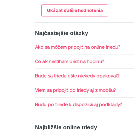
Ukázat ďalšie hodnotenia
Najčastejšie otázky
Ako sa môžem pripojiť na online triedu?
Pripojenie do online triedy prebieha priamo c
Čo ak nestíham prísť na hodinu?
pripomienky cez email a cez SMS a včas sa prih
Každá trieda sa nahráva a je k dispozícií po d
Bude sa trieda ešte niekedy opakovať?
aktívne členstvo Mama PRO.
Triedy sa priebežne opakujú, stačí sledovať po
Viem sa pripojiť do triedy aj z mobilu?
Áno, pripojenie do triedy je možné aj cez mob
Budú po triede k dispozícii aj podklady?
ani programy.
Áno, po skončení triedy dostávate prístup na d
Najbližšie online triedy