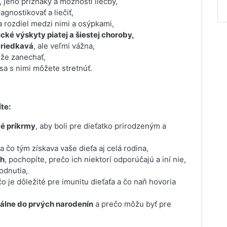
, jeho príznaky a možnosti liečby,
iagnostikovať a liečiť,
 rozdiel medzi nimi a osýpkami,
ické výskyty piatej a šiestej choroby,
zriedkavá
, ale veľmi vážna,
že zanechať,
sa s nimi môžete stretnúť.
te:
vé príkrmy
, aby boli pre dieťatko prirodzeným a
a čo tým získava vaše dieťa aj celá rodina,
ch
, pochopíte, prečo ich niektorí odporúčajú a iní nie,
odnutia,
čo je dôležité pre imunitu dieťaťa a čo naň hovoria
málne do prvých narodenín
a prečo môžu byť pre