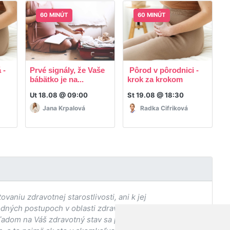
60 MINÚT
60 MINÚT
 -
Prvé signály, že Vaše
Pôrod v pôrodnici -
R
bábätko je na...
krok za krokom
p
Ut 18.08 @ 09:00
St 19.08 @ 18:30
P
Jana Krpalová
Radka Cifriková
aniu zdravotnej starostlivosti, ani k jej
odných postupoch v oblasti zdravia, vhodnosti postupov
adom na Váš zdravotný stav sa pred ich aplikáciou vždy