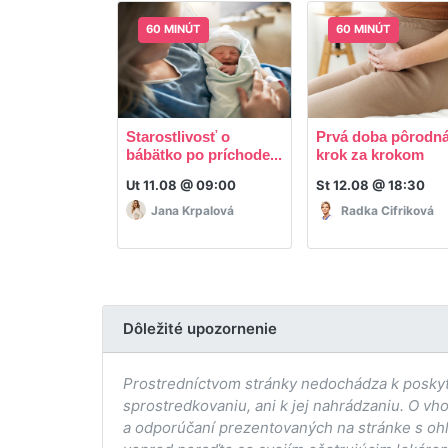
60 MINÚT
60 MINÚT
Starostlivosť o
Prvá doba pôrodná
bábätko po príchode...
krok za krokom
Ut 11.08 @ 09:00
St 12.08 @ 18:30
Jana Krpalová
Radka Cifriková
Dôležité upozornenie
Prostredníctvom stránky nedochádza k poskytov
sprostredkovaniu, ani k jej nahrádzaniu. O vh
a odporúčaní prezentovaných na stránke s ohľ