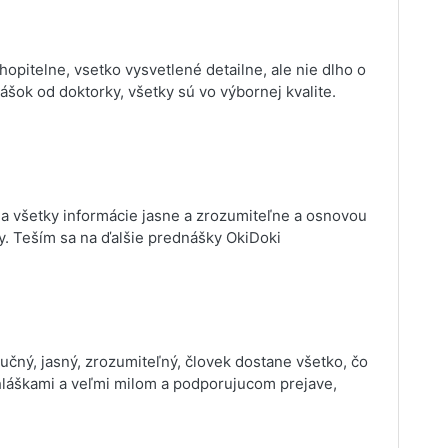
pitelne, vsetko vysvetlené detailne, ale nie dlho o
šok od doktorky, všetky sú vo výbornej kvalite.
la všetky informácie jasne a zrozumiteľne a osnovou
y. Teším sa na ďalšie prednášky OkiDoki
tručný, jasný, zrozumiteľný, človek dostane všetko, čo
hláškami a veľmi milom a podporujucom prejave,