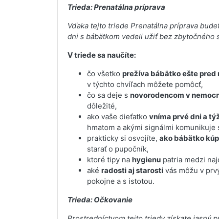
Trieda: Prenatálna príprava
Vďaka tejto triede Prenatálna príprava bude
dni s bábätkom vedeli užiť bez zbytočného 
V triede sa naučíte:
čo všetko
prežíva bábätko ešte pred
v týchto chvíľach môžete pomôcť,
čo sa deje s
novorodencom v nemocn
dôležité,
ako vaše dieťatko
vníma prvé dni a tý
hmatom a akými signálmi komunikuje s
prakticky si osvojíte,
ako bábätko kúpa
starať o pupočník,
ktoré tipy na
hygienu
patria medzi najd
aké
radosti aj starosti
vás môžu v prvý
pokojne a s istotou.
Trieda: Očkovanie
Prostredníctvom tejto triedy získate jasný 