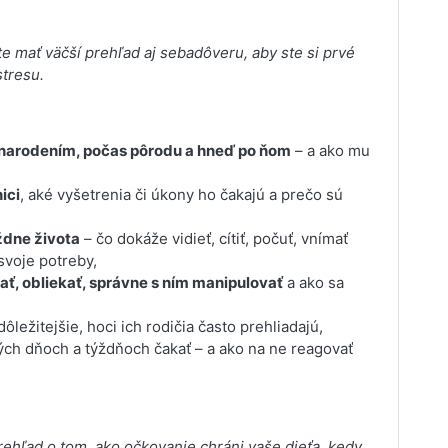
te mať väčší prehľad aj sebadôveru, aby ste si prvé
stresu.
 narodením, počas pôrodu a hneď po ňom
– a ako mu
ici
, aké vyšetrenia či úkony ho čakajú a prečo sú
ždne života
– čo dokáže vidieť, cítiť, počuť, vnímať
voje potreby,
ť, obliekať, správne s ním manipulovať
a ako sa
ôležitejšie, hoci ich rodičia často prehliadajú,
ch dňoch a týždňoch čakať – a ako na ne reagovať
prehľad o tom, ako očkovanie chráni vaše dieťa, kedy