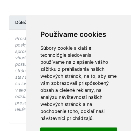
Dôležité upozornenie
Používame cookies
Prostredníctvom stránky nedochádza k
poskytovaniu zdravotnej starostlivosti, ani k jej
Súbory cookie a ďalšie
sprostredkovaniu, ani k jej nahrádzaniu. O
technológie sledovania
vhodných postupoch v oblasti zdravia, vhodnosti
používame na zlepšenie vášho
postupov a odporúčaní prezentovaných na
zážitku z prehliadania našich
stránke s ohľadom na Váš zdravotný
webových stránok, na to, aby sme
stav sa pred ich aplikáciou vždy vopred poraďte
vám zobrazovali prispôsobený
so svojím ošetrujúcim lekárom, a to najmä ak ste
v akomkoľvek štádiu tehotenstva. Bez
obsah a cielené reklamy, na
odsúhlasenia postupov a odporúčaní
analýzu návštevnosti našich
prezentovaných na stránke Vaším ošetrujúcim
webových stránok a na
lekárom tieto postupy a odporúčania neaplikujte.
pochopenie toho, odkiaľ naši
návštevníci prichádzajú.