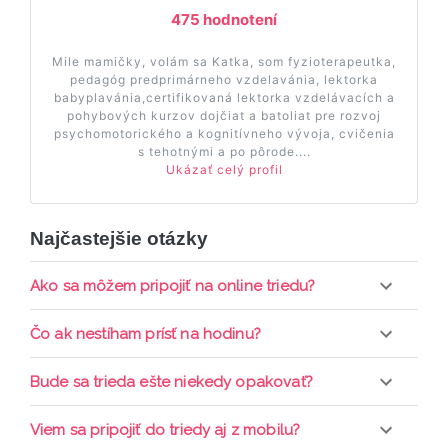
475 hodnotení
Mile mamičky, volám sa Katka, som fyzioterapeutka,
pedagóg predprimárneho vzdelavánia, lektorka
babyplavánia,certifikovaná lektorka vzdelávacích a
pohybových kurzov dojčiat a batoliat pre rozvoj
psychomotorického a kognitívneho vývoja, cvičenia
s tehotnými a po pôrode....
Ukázať celý profil
Najčastejšie otázky
Ako sa môžem pripojiť na online triedu?
Pripojenie do online triedy prebieha priamo cez
Čo ak nestíham prísť na hodinu?
web-stránku mamaclass.sk, stačí sledovať
pripomienky cez email a cez SMS a včas sa
Každá trieda sa nahráva a je k dispozícií po dobu 7
Bude sa trieda ešte niekedy opakovať?
prihlásiť do triedy.
dní. Pre pozretie video nahrávky je potrebné mať
aktívne členstvo Mama PRO.
Triedy sa priebežne opakujú, stačí sledovať ponuku
Viem sa pripojiť do triedy aj z mobilu?
kurzov a tried.