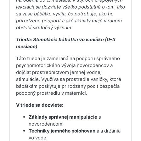
lekciách sa dozviete všetko podstatné o tom, ako
sa vaše bábätko vyvíja, čo potrebuje, ako ho
prirodzene podporiť a aké aktivity majú v ranom
období skutočný význam.
Trieda: Stimulácia bábätka vo vaničke (0–3
mesiace)
Táto trieda je zameraná na podporu správneho
psychomotorického vývoja novorodencov a
dojčiat prostredníctvom jemnej vodnej
stimulácie. Využíva sa prostredie vaničky, ktoré
bábätkám poskytuje prirodzený pocit bezpečia
podobný prostrediu v maternici.
V triede sa dozviete:
Základy správnej manipulácie
s
novorodencom.
Techniky jemného polohovan
ia a držania
vo vode.