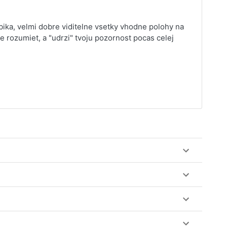
ika, velmi dobre viditelne vsetky vhodne polohy na
 rozumiet, a "udrzi" tvoju pozornost pocas celej
ez web-stránku mamaclass.sk, stačí sledovať
lásiť do triedy.
obu 7 dní. Pre pozretie video nahrávky je potrebné mať
nuku kurzov a tried.