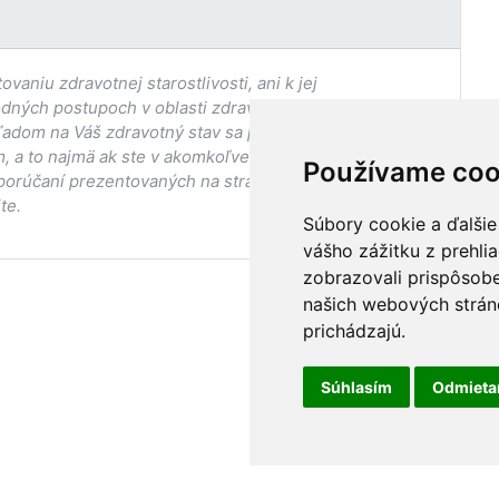
aniu zdravotnej starostlivosti, ani k jej
odných postupoch v oblasti zdravia, vhodnosti postupov
adom na Váš zdravotný stav sa pred ich aplikáciou vždy
, a to najmä ak ste v akomkoľvek štádiu
Používame coo
porúčaní prezentovaných na stránke Vaším ošetrujúcim
te.
Súbory cookie a ďalšie
vášho zážitku z prehli
zobrazovali prispôsobe
našich webových stráno
prichádzajú.
Súhlasím
Odmiet