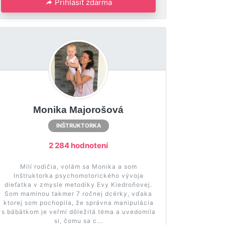
Prihlásiť zdarma
Monika Majorošová
INŠTRUKTORKA
2 284 hodnotení
Milí rodičia, volám sa Monika a som
Inštruktorka psychomotorického vývoja
dieťatka v zmysle metodiky Evy Kiedroňovej.
Som maminou takmer 7 ročnej dcérky, vďaka
ktorej som pochopila, že správna manipulácia
s bábätkom je veľmi dôležitá téma a uvedomila
si, čomu sa c...