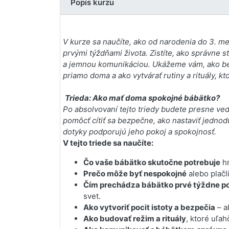
Popis kurzu
V kurze sa naučíte, ako od narodenia do 3. m
prvými týždňami života. Zistíte, ako správne 
a jemnou komunikáciou. Ukážeme vám, ako b
priamo doma a ako vytvárať rutiny a rituály, kt
Trieda: Ako mať doma spokojné bábätko?
Po absolvovaní tejto triedy budete presne ved
pomôcť cítiť sa bezpečne, ako nastaviť jednod
dotyky podporujú jeho pokoj a spokojnosť.
V tejto triede sa naučíte:
Čo vaše bábätko skutočne potrebuje
hn
Prečo môže byť nespokojné
alebo plačl
Čím prechádza bábätko prvé týždne p
svet.
Ako vytvoriť pocit istoty a bezpečia
– a
Ako budovať režim a rituály
, ktoré uľah