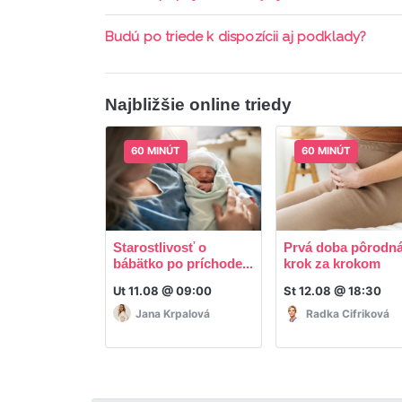
Áno, pripojenie do triedy je možné aj cez mob
Budú po triede k dispozícii aj podklady?
ani programy.
Áno, po skončení triedy dostávate prístup na d
Najbližšie online triedy
60 MINÚT
60 MINÚT
Starostlivosť o
Prvá doba pôrodná
bábätko po príchode...
krok za krokom
Ut 11.08 @ 09:00
St 12.08 @ 18:30
Jana Krpalová
Radka Cifriková