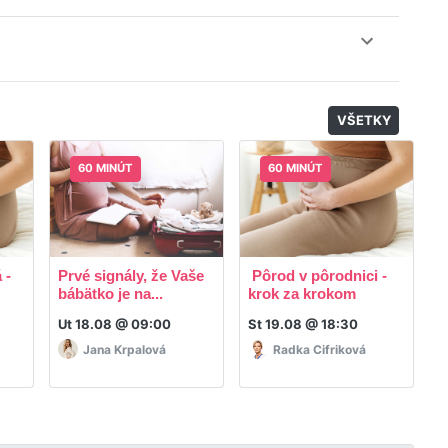
il, nie je k tomu potrebné sťahovať žiadne ďalšie appky
odatočný materiál, ktorý Vaša hostka dala k dispozícií.
VŠETKY
60 MINÚT
60 MINÚT
 -
Prvé signály, že Vaše
Pôrod v pôrodnici -
R
bábätko je na...
krok za krokom
p
Ut 18.08 @ 09:00
St 19.08 @ 18:30
P
Jana Krpalová
Radka Cifriková