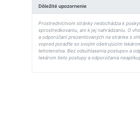
Dôležité upozornenie
Prostredníctvom stránky nedochádza k poskytov
sprostredkovaniu, ani k jej nahrádzaniu. O vh
a odporúčaní prezentovaných na stránke s ohľ
vopred poraďte so svojím ošetrujúcim lekárom
tehotenstva. Bez odsúhlasenia postupov a od
lekárom tieto postupy a odporúčania neaplikuj