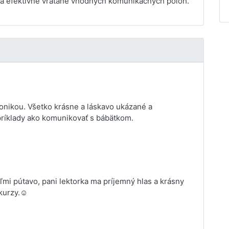
a efektívne vrátane vhodných komunikačných polôh.
Monikou. Všetko krásne a láskavo ukázané a
 príklady ako komunikovať s bábätkom.
mi pútavo, pani lektorka ma príjemný hlas a krásny
kurzy.☺️