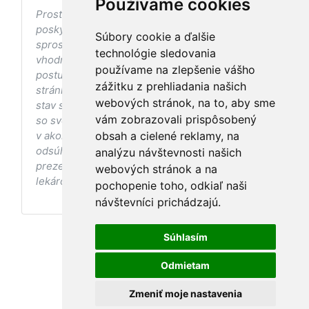
Používame cookies
Prostredníctvom stránky nedochádza k
poskytovaniu zdravotnej starostlivosti, ani k jej
Súbory cookie a ďalšie
sprostredkovaniu, ani k jej nahrádzaniu. O
technológie sledovania
vhodných postupoch v oblasti zdravia, vhodnosti
používame na zlepšenie vášho
postupov a odporúčaní prezentovaných na
zážitku z prehliadania našich
stránke s ohľadom na Váš zdravotný
webových stránok, na to, aby sme
stav sa pred ich aplikáciou vždy vopred poraďte
vám zobrazovali prispôsobený
so svojím ošetrujúcim lekárom, a to najmä ak ste
v akomkoľvek štádiu tehotenstva. Bez
obsah a cielené reklamy, na
odsúhlasenia postupov a odporúčaní
analýzu návštevnosti našich
prezentovaných na stránke Vaším ošetrujúcim
webových stránok a na
lekárom tieto postupy a odporúčania neaplikujte.
pochopenie toho, odkiaľ naši
návštevníci prichádzajú.
Súhlasím
Odmietam
Zmeniť moje nastavenia