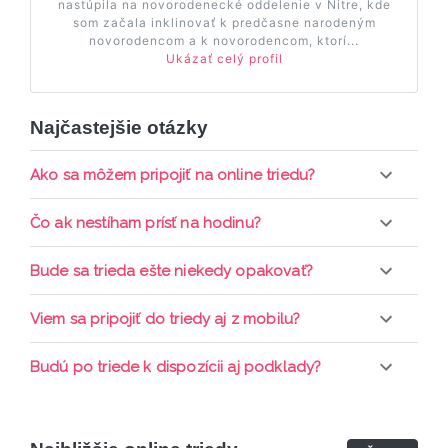
nastúpila na novorodenecké oddelenie v Nitre, kde
som začala inklinovať k predčasne narodeným
novorodencom a k novorodencom, ktorí...
Ukázať celý profil
Najčastejšie otázky
Ako sa môžem pripojiť na online triedu?
Pripojenie do online triedy prebieha priamo cez
Čo ak nestíham prísť na hodinu?
web-stránku mamaclass.sk, stačí sledovať
pripomienky cez email a cez SMS a včas sa
Každá trieda sa nahráva a je k dispozícií po dobu 7
Bude sa trieda ešte niekedy opakovať?
prihlásiť do triedy.
dní. Pre pozretie video nahrávky je potrebné mať
aktívne členstvo Mama PRO.
Triedy sa priebežne opakujú, stačí sledovať ponuku
Viem sa pripojiť do triedy aj z mobilu?
kurzov a tried.
Áno, pripojenie do triedy je možné aj cez mobil,
Budú po triede k dispozícii aj podklady?
nie je k tomu potrebné sťahovať žiadne ďalšie
appky ani programy.
Áno, po skončení triedy dostávate prístup na
dodatočný materiál, ktorý Vaša hostka dala k