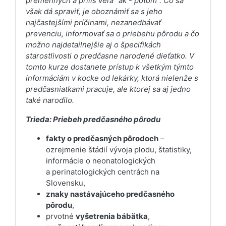
premenných a príliš veľa "ak - potom". Čo sa
však dá spraviť, je oboznámiť sa s jeho
najčastejšími príčinami, nezanedbávať
prevenciu, informovať sa o priebehu pôrodu a čo
možno najdetailnejšie aj o špecifikách
starostlivosti o predčasne narodené dieťatko. V
tomto kurze dostanete prístup k všetkým týmto
informáciám v kocke od lekárky, ktorá nielenže s
predčasniatkami pracuje, ale ktorej sa aj jedno
také narodilo.
Trieda: Priebeh predčasného pôrodu
fakty o predčasných pôrodoch
–
ozrejmenie štádií vývoja plodu, štatistiky,
informácie o neonatologických
a perinatologických centrách na
Slovensku,
znaky nastávajúceho predčasného
pôrodu
,
prvotné
vyšetrenia bábätka
,