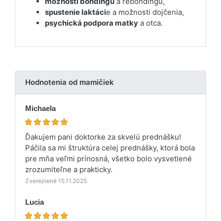
možnosti bondingu
a rebondingu,
spustenie laktáci
e a možnosti dojčenia,
psychická podpora matky
a otca.
Hodnotenia od mamičiek
Michaela
Ďakujem pani doktorke za skvelú prednášku!
Páčila sa mi štruktúra celej prednášky, ktorá bola
pre mňa veľmi prínosná, všetko bolo vysvetlené
zrozumiteľne a prakticky.
Zverejnené 15.11.2025
Lucia