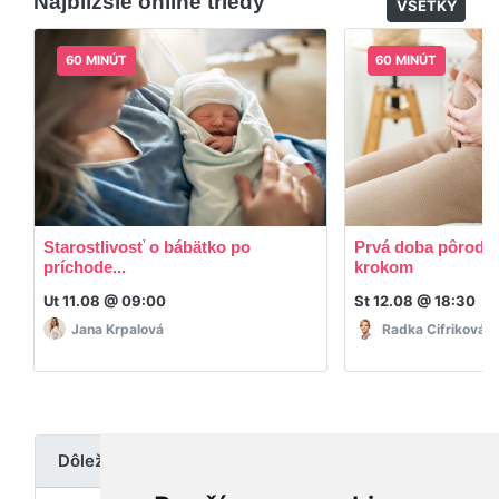
Najbližšie online triedy
dispozícií.
VŠETKY
60 MINÚT
60 MINÚT
Starostlivosť o bábätko po
Prvá doba pôrodná
príchode...
krokom
Ut 11.08 @ 09:00
St 12.08 @ 18:30
Jana Krpalová
Radka Cifriková
Dôležité upozornenie