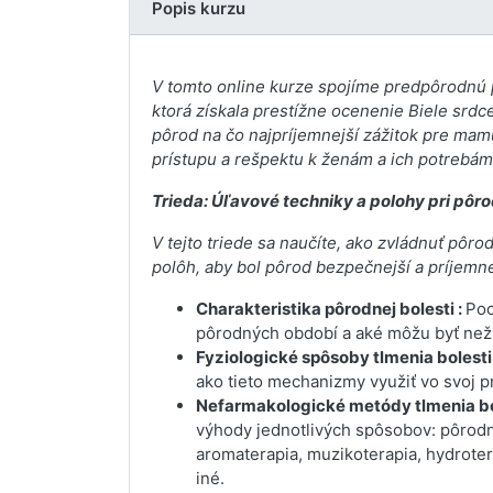
Popis kurzu
V tomto online kurze spojíme predpôrodnú 
ktorá získala prestížne ocenenie Biele srdce
pôrod na čo najpríjemnejší zážitok pre mamu
prístupu a rešpektu k ženám a ich potrebám
Trieda: Úľavové techniky a polohy pri pôr
V tejto triede sa naučíte, ako zvládnuť pô
polôh, aby bol pôrod bezpečnejší a príjemne
Charakteristika pôrodnej bolesti :
Poc
pôrodných období a aké môžu byť neži
Fyziologické spôsoby tlmenia bolesti
ako tieto mechanizmy využiť vo svoj 
Nefarmakologické metódy tlmenia bol
výhody jednotlivých spôsobov: pôrodn
aromaterapia, muzikoterapia, hydroter
iné.