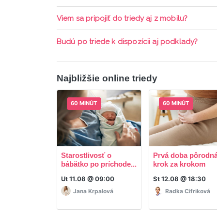
aktívne členstvo Mama PRO.
Triedy sa priebežne opakujú, stačí sledovať po
Viem sa pripojiť do triedy aj z mobilu?
Áno, pripojenie do triedy je možné aj cez mob
Budú po triede k dispozícii aj podklady?
ani programy.
Áno, po skončení triedy dostávate prístup na d
Najbližšie online triedy
60 MINÚT
60 MINÚT
Starostlivosť o
Prvá doba pôrodná
bábätko po príchode...
krok za krokom
Ut 11.08 @ 09:00
St 12.08 @ 18:30
Jana Krpalová
Radka Cifriková