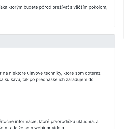
ďaka ktorým budete pôrod prežívať s väčším pokojom,
 na niektore ulavove techniky, ktore som doteraz
salku kavu, tak po prednaske ich zaradujem do
žitočné informácie, ktoré prvorodičku ukludnia. Z
 Som rada že som webinár videla.