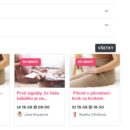
nuku kurzov a tried.
il, nie je k tomu potrebné sťahovať žiadne ďalšie appky
odatočný materiál, ktorý Vaša hostka dala k dispozícií.
VŠETKY
60 MINÚT
60 MINÚT
 -
Prvé signály, že Vaše
Pôrod v pôrodnici -
R
bábätko je na...
krok za krokom
p
Ut 18.08 @ 09:00
St 19.08 @ 18:30
P
Jana Krpalová
Radka Cifriková