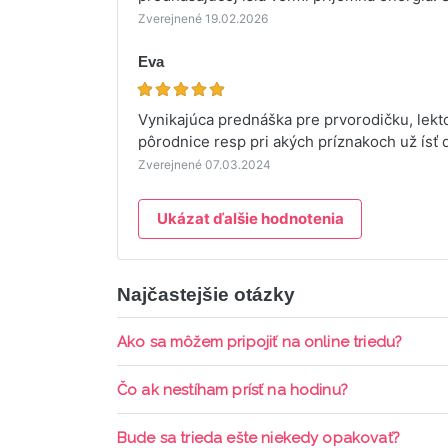
Zverejnené 19.02.2026
Eva
Vynikajúca prednáška pre prvorodičku, lekt
pôrodnice resp pri akých príznakoch už ís
Zverejnené 07.03.2024
Ukázat ďalšie hodnotenia
Najčastejšie otázky
Ako sa môžem pripojiť na online triedu?
Pripojenie do online triedy prebieha priamo c
Čo ak nestíham prísť na hodinu?
pripomienky cez email a cez SMS a včas sa prih
Každá trieda sa nahráva a je k dispozícií po d
Bude sa trieda ešte niekedy opakovať?