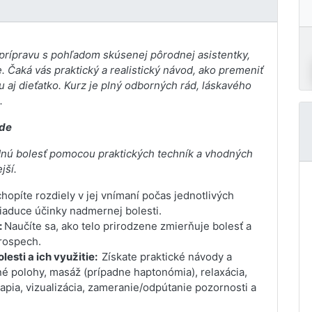
prípravu s pohľadom skúsenej pôrodnej asistentky,
. Čaká vás praktický a realistický návod, ako premeniť
 aj dieťatko. Kurz je plný odborných rád, láskavého
.
ode
rodnú bolesť pomocou praktických techník a vhodných
jší.
hopíte rozdiely v jej vnímaní počas jednotlivých
aduce účinky nadmernej bolesti.
:
Naučíte sa, ako telo prirodzene zmierňuje bolesť a
prospech.
esti a ich využitie:
Získate praktické návody a
é polohy, masáž (prípadne haptonómia), relaxácia,
apia, vizualizácia, zameranie/odpútanie pozornosti a