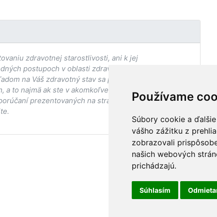
aniu zdravotnej starostlivosti, ani k jej
odných postupoch v oblasti zdravia, vhodnosti postupov
adom na Váš zdravotný stav sa pred ich aplikáciou vždy
, a to najmä ak ste v akomkoľvek štádiu
Používame coo
porúčaní prezentovaných na stránke Vaším ošetrujúcim
te.
Súbory cookie a ďalšie
vášho zážitku z prehli
zobrazovali prispôsobe
našich webových stráno
prichádzajú.
Súhlasím
Odmiet