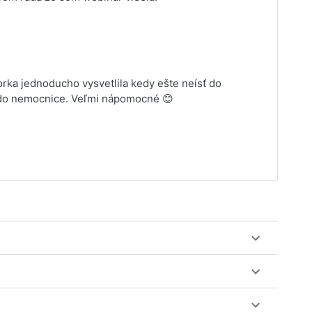
orka jednoducho vysvetlila kedy ešte neísť do
ť do nemocnice. Veľmi nápomocné 😊
ez web-stránku mamaclass.sk, stačí sledovať
lásiť do triedy.
obu 7 dní. Pre pozretie video nahrávky je potrebné mať