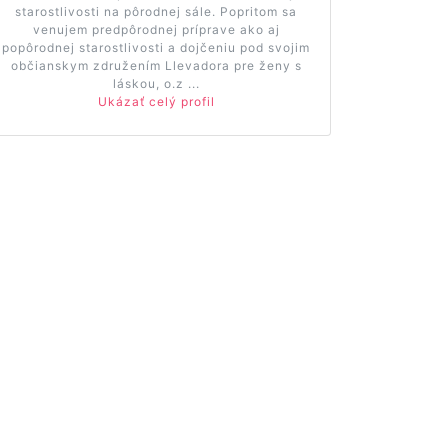
starostlivosti na pôrodnej sále. Popritom sa
venujem predpôrodnej príprave ako aj
popôrodnej starostlivosti a dojčeniu pod svojim
občianskym združením Llevadora pre ženy s
láskou, o.z ...
Ukázať celý profil