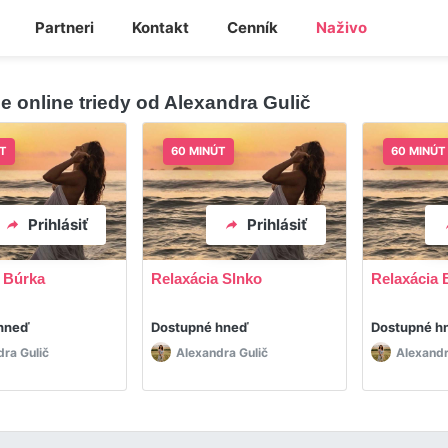
Partneri
Kontakt
Cenník
Naživo
ie online triedy od Alexandra Gulič
T
60 MINÚT
60 MINÚT
Prihlásiť
Prihlásiť
 Búrka
Relaxácia Slnko
Relaxácia 
hneď
Dostupné hneď
Dostupné h
dra Gulič
Alexandra Gulič
Alexandr