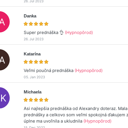
26. Jul 2023
Danka
Super prednáška 👌
(Hypnopôrod)
26. Jul 2023
Katarína
Veľmi poučná prednáška
(Hypnopôrod)
05. Jan 2023
Michaela
Asi najlepšia prednáška od Alexandry doteraz. Mala
prednášky a celkovo som veľmi spokojná ďakujem z
úplne ma uvoľnila a ukludnila
(Hypnopôrod)
15. Dec 2022