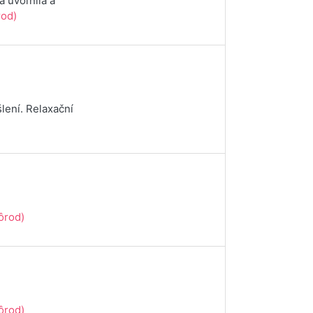
a uvoľnila a
od)
lení. Relaxační
ôrod)
ôrod)