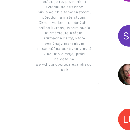
práce je rozpoznanie a
zvládnutie strachov
súvisiacich s tehotenstvom,
pôrodom a materstvom.
Okrem vedenia osobných a
online kurzov, tvorím audio
afirmácie, relaxácie,
afirmačné karty, ktoré
pomáhajú maminkám
nasadnúť na poztívnu vlnu :)
Viac info o mojej práci
nájdete na
www.hypnoporodalexandragul
ic.sk