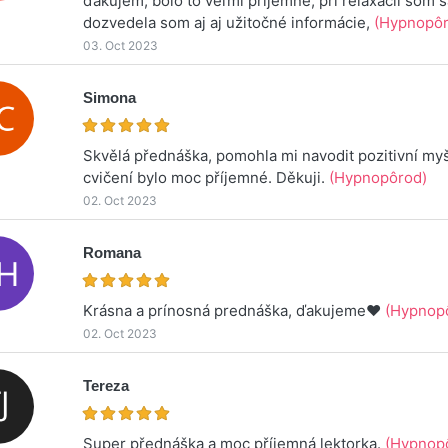
ďakujem, bolo to veľmi príjemné, pri relaxácii som s
dozvedela som aj aj užitočné informácie,
(Hypnopôr
03. Oct 2023
Simona
Skvělá přednáška, pomohla mi navodit pozitivní myš
cvičení bylo moc příjemné. Děkuji.
(Hypnopôrod)
02. Oct 2023
Romana
Krásna a prínosná prednáška, ďakujeme❤️
(Hypnop
02. Oct 2023
Tereza
Super přednáška a moc příjemná lektorka.
(Hypnop