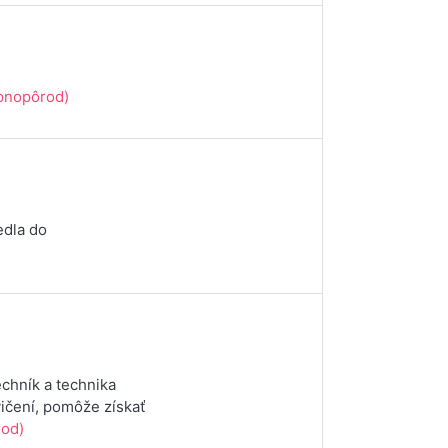
pnopôrod)
edla do
chník a technika
vičení, pomôže získať
od)