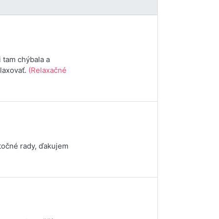
i tam chýbala a
elaxovať.
(Relaxačné
itočné rady, ďakujem