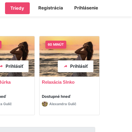
Registrácia
Prihlásenie
Triedy
60 MINÚT
60 MINÚT
Prihlásiť
Prihlásiť
Búrka
Relaxácia Slnko
Relaxácia B
neď
Dostupné hneď
Dostupné hn
a Gulič
Alexandra Gulič
Alexandra 