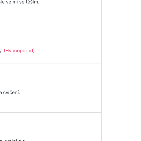
ale velmi se těším.
y.
(Hypnopôrod)
a cvičení.