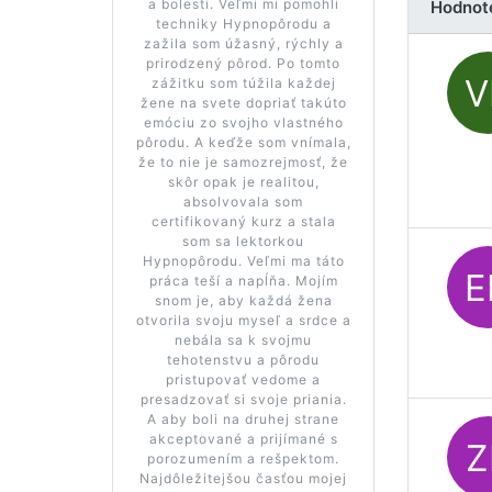
a bolesti. Veľmi mi pomohli
Hodnot
techniky Hypnopôrodu a
zažila som úžasný, rýchly a
prirodzený pôrod. Po tomto
zážitku som túžila každej
žene na svete dopriať takúto
emóciu zo svojho vlastného
pôrodu. A keďže som vnímala,
že to nie je samozrejmosť, že
skôr opak je realitou,
absolvovala som
certifikovaný kurz a stala
som sa lektorkou
Hypnopôrodu. Veľmi ma táto
práca teší a napĺňa. Mojím
snom je, aby každá žena
otvorila svoju myseľ a srdce a
nebála sa k svojmu
tehotenstvu a pôrodu
pristupovať vedome a
presadzovať si svoje priania.
A aby boli na druhej strane
akceptované a prijímané s
porozumením a rešpektom.
Najdôležitejšou časťou mojej