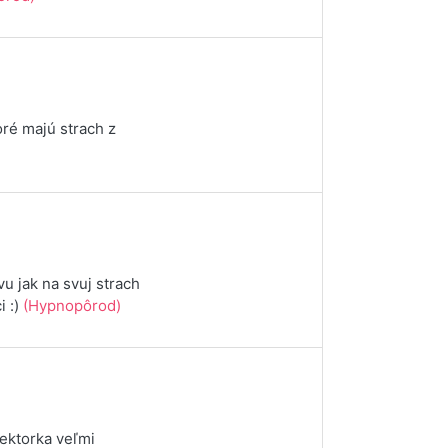
ré majú strach z
vu jak na svuj strach
i :)
(Hypnopôrod)
Lektorka veľmi