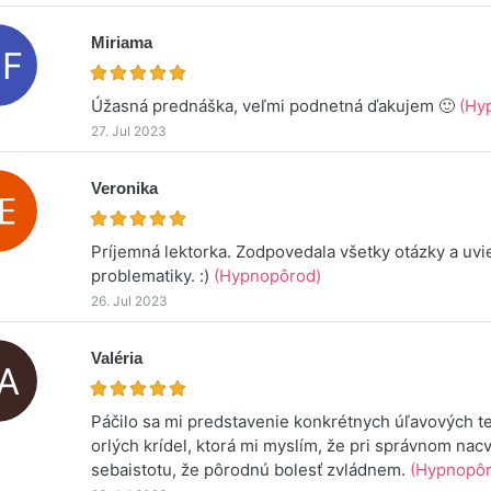
Miriama
Úžasná prednáška, veľmi podnetná ďakujem 🙂
(Hy
27. Jul 2023
Veronika
Príjemná lektorka. Zodpovedala všetky otázky a uvi
problematiky. :)
(Hypnopôrod)
26. Jul 2023
Valéria
Páčilo sa mi predstavenie konkrétnych úľavových te
orlých krídel, ktorá mi myslím, že pri správnom nac
sebaistotu, že pôrodnú bolesť zvládnem.
(Hypnopôr