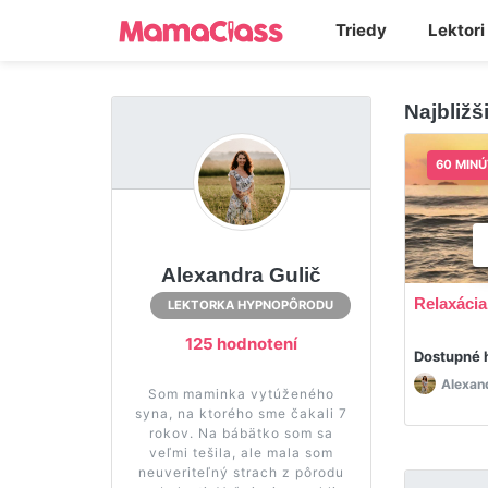
Triedy
Lektori
Najbližš
60 MINÚ
Alexandra Gulič
Relaxácia
LEKTORKA HYPNOPÔRODU
125 hodnotení
Dostupné 
Alexan
Som maminka vytúženého
syna, na ktorého sme čakali 7
rokov. Na bábätko som sa
veľmi tešila, ale mala som
neuveriteľný strach z pôrodu