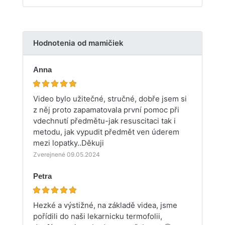
Hodnotenia od mamičiek
Anna
Video bylo užitečné, stručné, dobře jsem si
z něj proto zapamatovala první pomoc při
vdechnutí předmětu-jak resuscitaci tak i
metodu, jak vypudit předmět ven úderem
mezi lopatky..Děkuji
Zverejnené 09.05.2024
Petra
Hezké a výstižné, na základě videa, jsme
pořídili do naši lekarnicku termofolii,