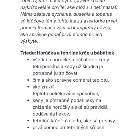
rodičov, ktorí chcú byť pripravení na tie
najkrízovejšie chvíle, aké môžu u detí nastať.
Náhla zástava dýchania, dusenia a topenia
sú kľúčové témy tohto kurzu a lektorka prvej
pomoci Romana vám dá kompletný návod,
ako správne podať prvú pomoc pri ich
výskyte.
Trieda: Horúčka a febrilné kŕče u bábätiek
všetko o horúčke u bábätiek - kedy
telu pomáha a kedy už škodí a je
potrebné ju znižovať
čím a ako správne odmerať teplotu,
ako zraziť
teplotu neliekovými spôsobmi,
kedy je potrebné podať lieky na
zníženie horúčky a aké sú pravidlá
podávania liekov,
febrilné kŕče - čo je to, aké sú prejavy,
prvá pomoc pri febrilných kŕčoch