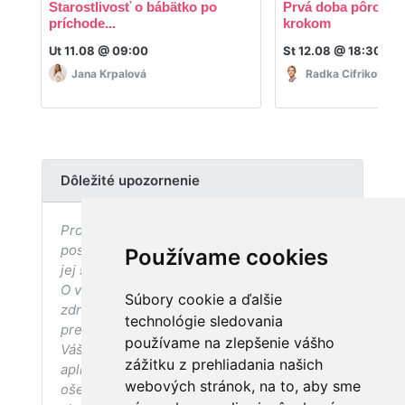
Starostlivosť o bábätko po
Prvá doba pôrodná 
príchode...
krokom
Ut 11.08 @ 09:00
St 12.08 @ 18:30
Jana Krpalová
Radka Cifriková
Dôležité upozornenie
Prostredníctvom stránky nedochádza k
poskytovaniu zdravotnej starostlivosti, ani k
Používame cookies
jej sprostredkovaniu, ani k jej nahrádzaniu.
O vhodných postupoch v oblasti
Súbory cookie a ďalšie
zdravia, vhodnosti postupov a odporúčaní
technológie sledovania
prezentovaných na stránke s ohľadom na
používame na zlepšenie vášho
Váš zdravotný stav sa pred ich
zážitku z prehliadania našich
aplikáciou vždy vopred poraďte so svojím
webových stránok, na to, aby sme
ošetrujúcim lekárom, a to najmä ak ste v