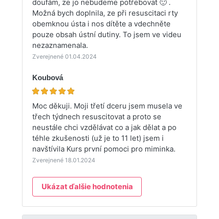
doufám, ze jo nebudeme potřebovat 🙂 .
Možná bych doplnila, ze při resuscitaci rty
obemknou ústa i nos dítěte a vdechněte
pouze obsah ústní dutiny. To jsem ve videu
nezaznamenala.
Zverejnené 01.04.2024
Koubová
Moc děkuji. Moji třetí dceru jsem musela ve
třech týdnech resuscitovat a proto se
neustále chci vzdělávat co a jak dělat a po
téhle zkušenosti (už je to 11 let) jsem i
navštívila Kurs první pomoci pro miminka.
Zverejnené 18.01.2024
Ukázat ďalšie hodnotenia