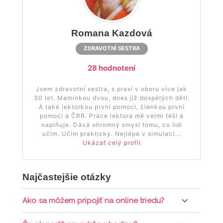
Romana Kazdová
ZDRAVOTNÍ SESTRA
28 hodnotení
Jsem zdravotní sestra, s praxí v oboru více jak
30 let. Maminkou dvou, dnes již dospělých dětí.
A také lektorkou první pomoci, členkou první
pomoci a ČRR. Práce lektora mě velmi těší a
naplňuje. Dává ohromný smysl tomu, co lidi
učím. Učím prakticky. Nejlépe v simulací...
Ukázať celý profil
Najčastejšie otázky
Ako sa môžem pripojiť na online triedu?
Pripojenie do online triedy prebieha priamo