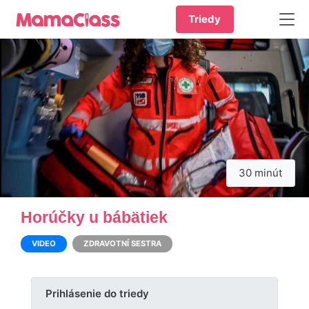
Triedy
30 minút
Horúčky u bábätiek
VIDEO
ZDRAVOTNÍ SESTRA
Prihlásenie do triedy