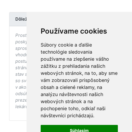
Dôležité upozornenie
Používame cookies
Prostredníctvom stránky nedochádza k
poskytovaniu zdravotnej starostlivosti, ani k jej
Súbory cookie a ďalšie
sprostredkovaniu, ani k jej nahrádzaniu. O
technológie sledovania
vhodných postupoch v oblasti zdravia, vhodnosti
používame na zlepšenie vášho
postupov a odporúčaní prezentovaných na
zážitku z prehliadania našich
stránke s ohľadom na Váš zdravotný
webových stránok, na to, aby sme
stav sa pred ich aplikáciou vždy vopred poraďte
vám zobrazovali prispôsobený
so svojím ošetrujúcim lekárom, a to najmä ak ste
obsah a cielené reklamy, na
v akomkoľvek štádiu tehotenstva. Bez
odsúhlasenia postupov a odporúčaní
analýzu návštevnosti našich
prezentovaných na stránke Vaším ošetrujúcim
webových stránok a na
lekárom tieto postupy a odporúčania neaplikujte.
pochopenie toho, odkiaľ naši
návštevníci prichádzajú.
Súhlasím