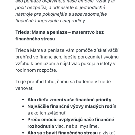
ako peniaze ovplyvňujú naše emócie, vzťahy aj
pocit bezpečia, a odnesiete si jednoduché
nástroje pre pokojnejšie a sebavedomejšie
finančné fungovanie celej rodiny.
Trieda: Mama a peniaze – materstvo bez
finančného stresu
Trieda Mama a peniaze vám pomôže získať väčší
prehľad vo financiách, lepšie porozumieť svojmu
vzťahu k peniazom a nájsť viac pokoja a istoty v
rodinnom rozpočte.
Tu je prehľad toho, čomu sa budeme v triede
venovať:
Ako dieťa zmení vaše finančné priority
.
Najväčšie finančné výzvy mladých rodín
a ako ich zvládnuť.
Prečo emócie ovplyvňujú naše finančné
rozhodnuti
a viac, než si myslíme.
Ako sa zbaviť finančného stresu
a získať