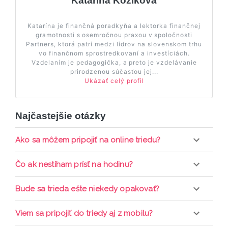
Katarína Kožíková
Katarína je finančná poradkyňa a lektorka finančnej
gramotnosti s osemročnou praxou v spoločnosti
Partners, ktorá patrí medzi lídrov na slovenskom trhu
vo finančnom sprostredkovaní a investíciách.
Vzdelaním je pedagogička, a preto je vzdelávanie
prirodzenou súčasťou jej...
Ukázať celý profil
Najčastejšie otázky
Ako sa môžem pripojiť na online triedu?
Pripojenie do online triedy prebieha priamo cez
Čo ak nestíham prísť na hodinu?
web-stránku mamaclass.sk, stačí sledovať
pripomienky cez email a cez SMS a včas sa
Každá trieda sa nahráva a je k dispozícií po dobu 7
Bude sa trieda ešte niekedy opakovať?
prihlásiť do triedy.
dní. Pre pozretie video nahrávky je potrebné mať
aktívne členstvo Mama PRO.
Triedy sa priebežne opakujú, stačí sledovať ponuku
Viem sa pripojiť do triedy aj z mobilu?
kurzov a tried.