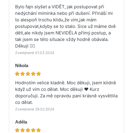
Bylo fajn slyšet a VIDĚT, jak postupovat při
nedýchání miminka nebo při dušení. Přináší mi
to alespoň trochu klidu,že vím,jak mám
postupovat,kdyby se to stalo. Sice už máme dvě
děti,ale nikdy jsem NEVIDĚLA přímý postup, a
tak jsem se této situace vždy hodně obávala.
Děkuji 👍🏻
Zverejnené 01.03.2024
Nikola
Hodnotím velice kladně. Moc děkuji, jsem klidně
když už vím co dělat. Moc děkuji ❤️ Kurz
doporučuji. Za mě opravdu paní krásně vysvětlila
co dělat.
Zverejnené 29.02.2024
Adéla