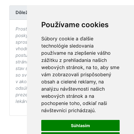
Dôležité upozornenie
Používame cookies
Prostredníctvom stránky nedochádza k
poskytovaniu zdravotnej starostlivosti, ani k jej
Súbory cookie a ďalšie
sprostredkovaniu, ani k jej nahrádzaniu. O
technológie sledovania
vhodných postupoch v oblasti zdravia, vhodnosti
používame na zlepšenie vášho
postupov a odporúčaní prezentovaných na
zážitku z prehliadania našich
stránke s ohľadom na Váš zdravotný
webových stránok, na to, aby sme
stav sa pred ich aplikáciou vždy vopred poraďte
vám zobrazovali prispôsobený
so svojím ošetrujúcim lekárom, a to najmä ak ste
v akomkoľvek štádiu tehotenstva. Bez
obsah a cielené reklamy, na
odsúhlasenia postupov a odporúčaní
analýzu návštevnosti našich
prezentovaných na stránke Vaším ošetrujúcim
webových stránok a na
lekárom tieto postupy a odporúčania neaplikujte.
pochopenie toho, odkiaľ naši
návštevníci prichádzajú.
Súhlasím