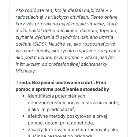
Ako rodič ste ten, kto je dieťaťu najbližšie – v
radostiach aj v kritických chvíľach. Tento online
kurz vás pripraví na najvážnejšie situácie, ktoré
môžu nastať úplne nečakane: dusenie, topenie,
zlyhanie dýchania či syndróm náhleho úmrtia
dojčaťa (SIDS). Naučíte sa, ako rozpoznať prvé
varovné signály, ako rýchlo a správne reagovať a
ako podať účinnú prvú pomoc – vďaka jasným
inštrukciám od profesionálnej záchranárky
Michaely.
Trieda: Bezpečné cestovanie u detí: Prvá
pomoc a správne používanie autosedačky
identifikácia potenciálnych
nebezpečenstiev počas cestovania v aute,
a ako im predchádzať,
efektívne metódy poskytovania prvej
pomoci deťom pri autonehode,
zásady, ktoré vám umožnia zachovať pokoj
a účinne reagovať do príchodu