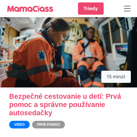
Triedy
15 minút
Bezpečné cestovanie u detí: Prvá
pomoc a správne používanie
autosedačky
VIDEO
PRVÁ POMOC