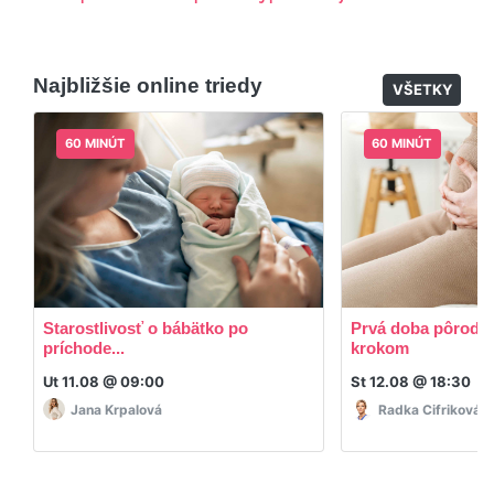
nie je k tomu potrebné sťahovať žiadne ďalšie
appky ani programy.
Áno, po skončení triedy dostávate prístup na
dodatočný materiál, ktorý Vaša hostka dala k
Najbližšie online triedy
dispozícií.
VŠETKY
60 MINÚT
60 MINÚT
Starostlivosť o bábätko po
Prvá doba pôrodná
príchode...
krokom
Ut 11.08 @ 09:00
St 12.08 @ 18:30
Jana Krpalová
Radka Cifriková