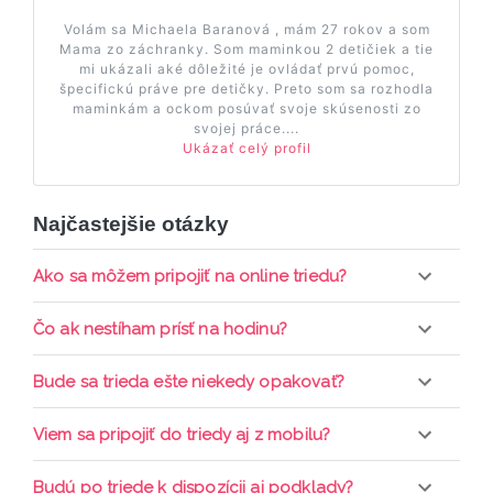
Volám sa Michaela Baranová , mám 27 rokov a som
Mama zo záchranky. Som maminkou 2 detičiek a tie
mi ukázali aké dôležité je ovládať prvú pomoc,
špecifickú práve pre detičky. Preto som sa rozhodla
maminkám a ockom posúvať svoje skúsenosti zo
svojej práce....
Ukázať celý profil
Najčastejšie otázky
Ako sa môžem pripojiť na online triedu?
Pripojenie do online triedy prebieha priamo cez
Čo ak nestíham prísť na hodinu?
web-stránku mamaclass.sk, stačí sledovať
pripomienky cez email a cez SMS a včas sa
Každá trieda sa nahráva a je k dispozícií po dobu 7
Bude sa trieda ešte niekedy opakovať?
prihlásiť do triedy.
dní. Pre pozretie video nahrávky je potrebné mať
aktívne členstvo Mama PRO.
Triedy sa priebežne opakujú, stačí sledovať ponuku
Viem sa pripojiť do triedy aj z mobilu?
kurzov a tried.
Áno, pripojenie do triedy je možné aj cez mobil,
Budú po triede k dispozícii aj podklady?