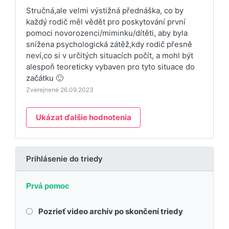
Stručná,ale velmi výstižná přednáška, co by
každý rodič měl vědět pro poskytování první
pomoci novorozenci/miminku/dítěti, aby byla
snížena psychologická zátěž,kdy rodič přesně
neví,co si v určitých situacích počít, a mohl být
alespoň teoreticky vybaven pro tyto situace do
začátku 🙂
Zverejnené 26.09.2023
Ukázat ďalšie hodnotenia
Prihlásenie do triedy
Prvá pomoc
Pozrieť video archív po skončení triedy