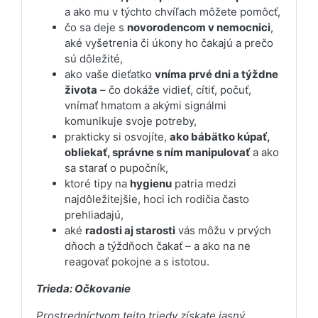
a ako mu v týchto chvíľach môžete pomôcť,
čo sa deje s
novorodencom v nemocnici
,
aké vyšetrenia či úkony ho čakajú a prečo
sú dôležité,
ako vaše dieťatko
vníma prvé dni a týždne
života
– čo dokáže vidieť, cítiť, počuť,
vnímať hmatom a akými signálmi
komunikuje svoje potreby,
prakticky si osvojíte,
ako bábätko kúpať,
obliekať, správne s ním manipulovať
a ako
sa starať o pupočník,
ktoré tipy na
hygienu
patria medzi
najdôležitejšie, hoci ich rodičia často
prehliadajú,
aké
radosti aj starosti
vás môžu v prvých
dňoch a týždňoch čakať – a ako na ne
reagovať pokojne a s istotou.
Trieda: Očkovanie
Prostredníctvom tejto triedy získate jasný