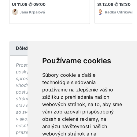
Ut 11.08 @ 09:00
St 12.08 @ 18:30
Jana Krpalová
Radka Cifriková
Dôležité upozornenie
Používame cookies
Prostredníctvom stránky nedochádza k
poskytovaniu zdravotnej starostlivosti, ani k jej
Súbory cookie a ďalšie
sprostredkovaniu, ani k jej nahrádzaniu. O
technológie sledovania
vhodných postupoch v oblasti zdravia, vhodnosti
používame na zlepšenie vášho
postupov a odporúčaní prezentovaných na
zážitku z prehliadania našich
stránke s ohľadom na Váš zdravotný
webových stránok, na to, aby sme
stav sa pred ich aplikáciou vždy vopred poraďte
vám zobrazovali prispôsobený
so svojím ošetrujúcim lekárom, a to najmä ak ste
v akomkoľvek štádiu tehotenstva. Bez
obsah a cielené reklamy, na
odsúhlasenia postupov a odporúčaní
analýzu návštevnosti našich
prezentovaných na stránke Vaším ošetrujúcim
webových stránok a na