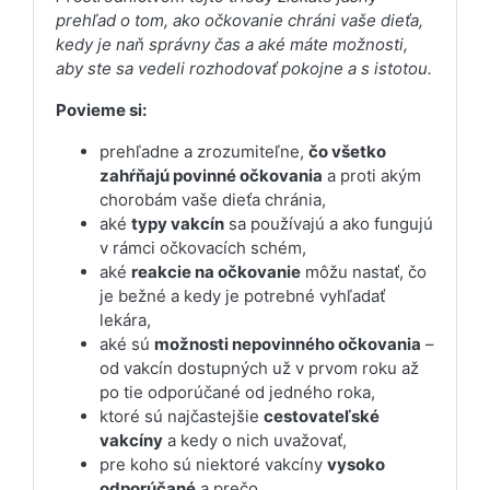
prehľad o tom, ako očkovanie chráni vaše dieťa,
kedy je naň správny čas a aké máte možnosti,
aby ste sa vedeli rozhodovať pokojne a s istotou.
Povieme si:
prehľadne a zrozumiteľne,
čo všetko
zahŕňajú povinné očkovania
a proti akým
chorobám vaše dieťa chránia,
aké
typy vakcín
sa používajú a ako fungujú
v rámci očkovacích schém,
aké
reakcie na očkovanie
môžu nastať, čo
je bežné a kedy je potrebné vyhľadať
lekára,
aké sú
možnosti nepovinného očkovania
–
od vakcín dostupných už v prvom roku až
po tie odporúčané od jedného roka,
ktoré sú najčastejšie
cestovateľské
vakcíny
a kedy o nich uvažovať,
pre koho sú niektoré vakcíny
vysoko
odporúčané
a prečo,