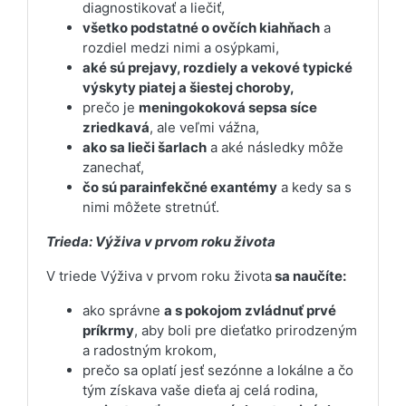
diagnostikovať a liečiť,
všetko podstatné o ovčích kiahňach
a
rozdiel medzi nimi a osýpkami,
aké sú prejavy, rozdiely a vekové typické
výskyty piatej a šiestej choroby,
prečo je
meningokoková sepsa síce
zriedkavá
, ale veľmi vážna,
ako sa lieči šarlach
a aké následky môže
zanechať,
čo sú parainfekčné exantémy
a kedy sa s
nimi môžete stretnúť.
Trieda: Výživa v prvom roku života
V triede Výživa v prvom roku života
sa naučíte:
ako správne
a s pokojom zvládnuť prvé
príkrmy
, aby boli pre dieťatko prirodzeným
a radostným krokom,
prečo sa oplatí jesť sezónne a lokálne a čo
tým získava vaše dieťa aj celá rodina,