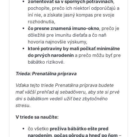
zorientovať sa v sporných potravinách
,
pochopíte, prečo ich niektorí odporúčajú a
iní nie, a získate jasný kompas pre svoje
rozhodnutia,
čo presne znamená imuno-okno
, prečo je
dôležité pre imunitu dieťaťa a čo naň
hovoria najnovšie výskumy,
ktoré potraviny by mali počkať minimálne
do prvých narodenín
a prečo môžu byť pre
bábätko rizikové.
Trieda: Prenatálna príprava
Vďaka tejto triede Prenatálna príprava budete
mať väčší prehľad aj sebadôveru, aby ste si prvé
dni s bábätkom vedeli užiť bez zbytočného
stresu.
V triede sa naučíte:
čo všetko
prežíva bábätko ešte pred
narodením, počas pôrodu a hneď po ňom
–