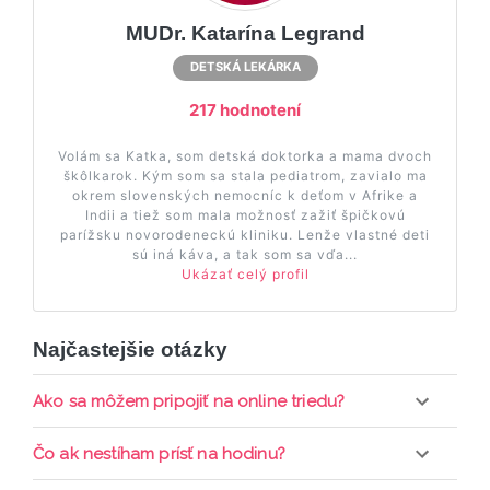
MUDr. Katarína Legrand
DETSKÁ LEKÁRKA
217 hodnotení
Volám sa Katka, som detská doktorka a mama dvoch
škôlkarok. Kým som sa stala pediatrom, zavialo ma
okrem slovenských nemocníc k deťom v Afrike a
Indii a tiež som mala možnosť zažiť špičkovú
parížsku novorodeneckú kliniku. Lenže vlastné deti
sú iná káva, a tak som sa vďa...
Ukázať celý profil
Najčastejšie otázky
Ako sa môžem pripojiť na online triedu?
Pripojenie do online triedy prebieha priamo cez
Čo ak nestíham prísť na hodinu?
web-stránku mamaclass.sk, stačí sledovať