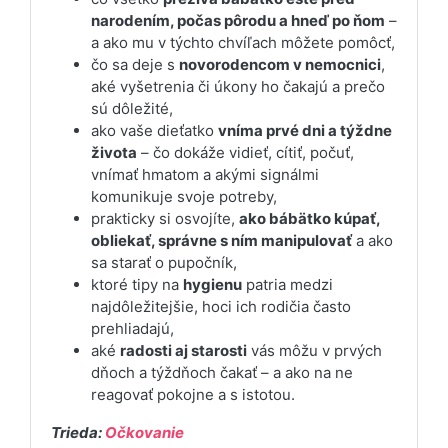
narodením, počas pôrodu a hneď po ňom
–
a ako mu v týchto chvíľach môžete pomôcť,
čo sa deje s
novorodencom v nemocnici
,
aké vyšetrenia či úkony ho čakajú a prečo
sú dôležité,
ako vaše dieťatko
vníma prvé dni a týždne
života
– čo dokáže vidieť, cítiť, počuť,
vnímať hmatom a akými signálmi
komunikuje svoje potreby,
prakticky si osvojíte,
ako bábätko kúpať,
obliekať, správne s ním manipulovať
a ako
sa starať o pupočník,
ktoré tipy na
hygienu
patria medzi
najdôležitejšie, hoci ich rodičia často
prehliadajú,
aké
radosti aj starosti
vás môžu v prvých
dňoch a týždňoch čakať – a ako na ne
reagovať pokojne a s istotou.
Trieda:
Očkovanie