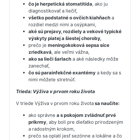
čo je herpetická stomatitída
, ako ju
diagnostikovať a liečiť,
všetko podstatné o ovčích kiahňach
a
rozdiel medzi nimi a osýpkami,
aké sú prejavy, rozdiely a vekové typické
výskyty piatej a šiestej choroby,
prečo je
meningokoková sepsa síce
zriedkavá
, ale veľmi vážna,
ako sa lieči šarlach
a aké následky môže
zanechať,
čo sú parainfekčné exantémy
a kedy sa s
nimi môžete stretnúť.
Trieda: Výživa v prvom roku života
V triede Výživa v prvom roku života
sa naučíte:
ako správne
a s pokojom zvládnuť prvé
príkrmy
, aby boli pre dieťatko prirodzeným
a radostným krokom,
prečo sa oplatí jesť sezónne a lokálne a čo