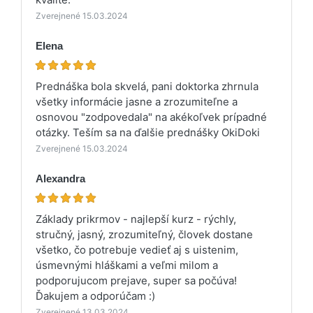
Zverejnené 15.03.2024
Elena
Prednáška bola skvelá, pani doktorka zhrnula
všetky informácie jasne a zrozumiteľne a
osnovou "zodpovedala" na akékoľvek prípadné
otázky. Teším sa na ďalšie prednášky OkiDoki
Zverejnené 15.03.2024
Alexandra
Základy prikrmov - najlepší kurz - rýchly,
stručný, jasný, zrozumiteľný, človek dostane
všetko, čo potrebuje vedieť aj s uistenim,
úsmevnými hláškami a veľmi milom a
podporujucom prejave, super sa počúva!
Ďakujem a odporúčam :)
Zverejnené 13.03.2024