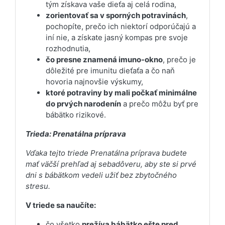
tým získava vaše dieťa aj celá rodina,
zorientovať sa v sporných potravinách
,
pochopíte, prečo ich niektorí odporúčajú a
iní nie, a získate jasný kompas pre svoje
rozhodnutia,
čo presne znamená imuno-okno
, prečo je
dôležité pre imunitu dieťaťa a čo naň
hovoria najnovšie výskumy,
ktoré potraviny by mali počkať minimálne
do prvých narodenín
a prečo môžu byť pre
bábätko rizikové.
Trieda: Prenatálna príprava
Vďaka tejto triede Prenatálna príprava budete
mať väčší prehľad aj sebadôveru, aby ste si prvé
dni s bábätkom vedeli užiť bez zbytočného
stresu.
V triede sa naučíte:
čo všetko
prežíva bábätko ešte pred