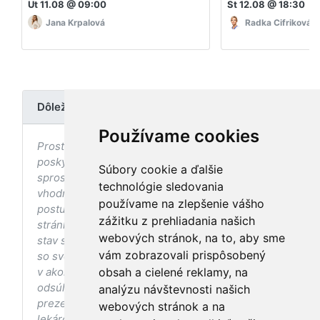
Ut 11.08 @ 09:00
St 12.08 @ 18:30
Jana Krpalová
Radka Cifriková
Dôležité upozornenie
Používame cookies
Prostredníctvom stránky nedochádza k
poskytovaniu zdravotnej starostlivosti, ani k jej
Súbory cookie a ďalšie
sprostredkovaniu, ani k jej nahrádzaniu. O
technológie sledovania
vhodných postupoch v oblasti zdravia, vhodnosti
používame na zlepšenie vášho
postupov a odporúčaní prezentovaných na
zážitku z prehliadania našich
stránke s ohľadom na Váš zdravotný
webových stránok, na to, aby sme
stav sa pred ich aplikáciou vždy vopred poraďte
vám zobrazovali prispôsobený
so svojím ošetrujúcim lekárom, a to najmä ak ste
v akomkoľvek štádiu tehotenstva. Bez
obsah a cielené reklamy, na
odsúhlasenia postupov a odporúčaní
analýzu návštevnosti našich
prezentovaných na stránke Vaším ošetrujúcim
webových stránok a na
lekárom tieto postupy a odporúčania neaplikujte.