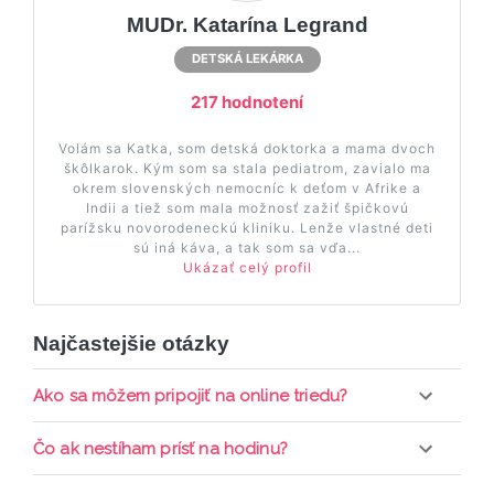
MUDr. Katarína Legrand
DETSKÁ LEKÁRKA
217 hodnotení
Volám sa Katka, som detská doktorka a mama dvoch
škôlkarok. Kým som sa stala pediatrom, zavialo ma
okrem slovenských nemocníc k deťom v Afrike a
Indii a tiež som mala možnosť zažiť špičkovú
parížsku novorodeneckú kliniku. Lenže vlastné deti
sú iná káva, a tak som sa vďa...
Ukázať celý profil
Najčastejšie otázky
Ako sa môžem pripojiť na online triedu?
Pripojenie do online triedy prebieha priamo cez
Čo ak nestíham prísť na hodinu?
web-stránku mamaclass.sk, stačí sledovať
pripomienky cez email a cez SMS a včas sa