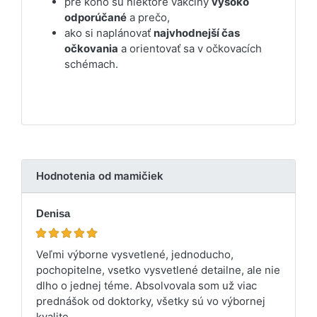
pre koho sú niektoré vakcíny
vysoko
odporúčané
a prečo,
ako si naplánovať
najvhodnejší čas
očkovania
a orientovať sa v očkovacích
schémach.
Hodnotenia od mamičiek
Denisa
Veľmi výborne vysvetlené, jednoducho,
pochopitelne, vsetko vysvetlené detailne, ale nie
dlho o jednej téme. Absolvovala som už viac
prednášok od doktorky, všetky sú vo výbornej
kvalite.