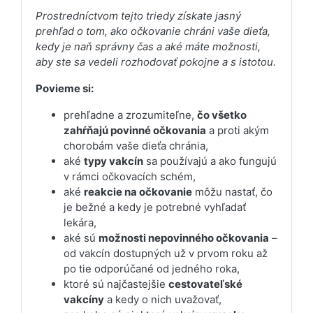
Prostredníctvom tejto triedy získate jasný
prehľad o tom, ako očkovanie chráni vaše dieťa,
kedy je naň správny čas a aké máte možnosti,
aby ste sa vedeli rozhodovať pokojne a s istotou.
Povieme si:
prehľadne a zrozumiteľne,
čo všetko
zahŕňajú povinné očkovania
a proti akým
chorobám vaše dieťa chránia,
aké
typy vakcín
sa používajú a ako fungujú
v rámci očkovacích schém,
aké
reakcie na očkovanie
môžu nastať, čo
je bežné a kedy je potrebné vyhľadať
lekára,
aké sú
možnosti nepovinného očkovania
–
od vakcín dostupných už v prvom roku až
po tie odporúčané od jedného roka,
ktoré sú najčastejšie
cestovateľské
vakcíny
a kedy o nich uvažovať,