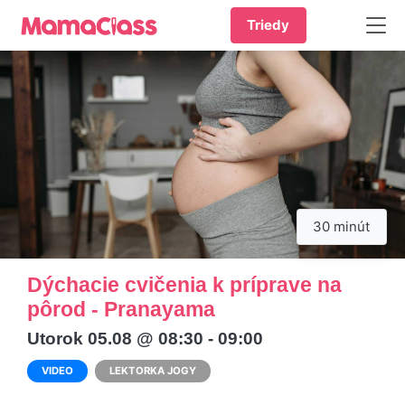
Triedy
30 minút
Dýchacie cvičenia k príprave na
pôrod - Pranayama
Utorok 05.08 @ 08:30 - 09:00
VIDEO
LEKTORKA JOGY