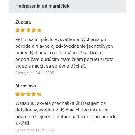
Hodnotenia od mamičiek
Zuzana
Veľmi sa mi páčilo vysvetlenie dýchania pri
pôrode a hlavne aj zdvôvodnenie jednotlivých
typov dýchania a následná ukážka. Určite
odporúčam budúcim mamičkám pozrieť si toto
video a naučiť sa správne dýchať.
Zverejnené 04.11.2025
Miroslava
Waaauuu, skvelá prednáška 🤗 Ďakujem za
detailné vysvetlenie dýchacích techník aj za
priame ozrejmenie ohľadom tlačenia pri pôrode
👍👌🙌
Zverejnené 14.05.2025