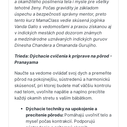
a okamžitého posilnenia tela i mysle pre všetky
tehotné ženy. Počas gravidity je základom
úspechu a bezpečnosti správny mentor, preto
tento kurz MamaClass vedie skúsená jogínka
Vanda Gallo s vedomosťami a praxou získanou aj
v indických mestách pod dozorom známych
a medzinárodne uznávaných indických guruov
Dinesha Chandera a Omananda Gurujiho.
Trieda: Dýchacie cvičenia k príprave na pôrod -
Pranayama
Naučte sa vedome ovládať svoj dych a premeňte
pôrod na pokojnejšiu, sústredenú a harmonickú
skúsenosť, pri ktorej budete mať väčšiu kontrolu
nad telom, uvoľníte napätie a naplno precítite
každý okamih stretu s vaším bábätkom.
Dýchacie techniky na upokojenie a
precítenie pôrodu:
Pomáhajú uvoľniť telo a
myseľ počas kontrakcií. Podporujú