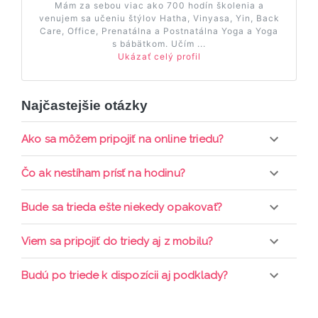
Mám za sebou viac ako 700 hodín školenia a
venujem sa učeniu štýlov Hatha, Vinyasa, Yin, Back
Care, Office, Prenatálna a Postnatálna Yoga a Yoga
s bábätkom. Učím ...
Ukázať celý profil
Najčastejšie otázky
Ako sa môžem pripojiť na online triedu?
Pripojenie do online triedy prebieha priamo cez
Čo ak nestíham prísť na hodinu?
web-stránku mamaclass.sk, stačí sledovať
pripomienky cez email a cez SMS a včas sa
Každá trieda sa nahráva a je k dispozícií po dobu 7
Bude sa trieda ešte niekedy opakovať?
prihlásiť do triedy.
dní. Pre pozretie video nahrávky je potrebné mať
aktívne členstvo Mama PRO.
Triedy sa priebežne opakujú, stačí sledovať ponuku
Viem sa pripojiť do triedy aj z mobilu?
kurzov a tried.
Áno, pripojenie do triedy je možné aj cez mobil,
Budú po triede k dispozícii aj podklady?
nie je k tomu potrebné sťahovať žiadne ďalšie
appky ani programy.
Áno, po skončení triedy dostávate prístup na