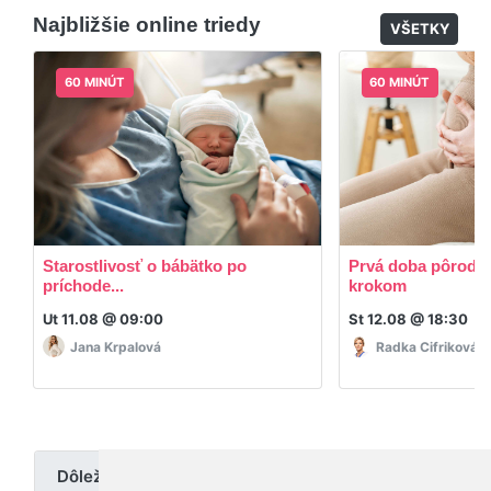
dodatočný materiál, ktorý Vaša hostka dala k
Najbližšie online triedy
dispozícií.
VŠETKY
60 MINÚT
60 MINÚT
Starostlivosť o bábätko po
Prvá doba pôrodná
príchode...
krokom
Ut 11.08 @ 09:00
St 12.08 @ 18:30
Jana Krpalová
Radka Cifriková
Dôležité upozornenie