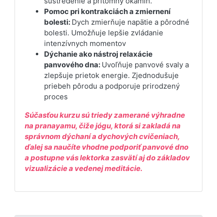
sústredenie a prítomný okamih.
Pomoc pri kontrakciách a zmiernení
bolesti:
Dych zmierňuje napätie a pôrodné
bolesti. Umožňuje lepšie zvládanie
intenzívnych momentov
Dýchanie ako nástroj relaxácie
panvového dna:
Uvoľňuje panvové svaly a
zlepšuje prietok energie. Zjednodušuje
priebeh pôrodu a podporuje prirodzený
proces
Súčasťou kurzu sú triedy zamerané výhradne
na pranayamu, čiže jógu, ktorá si zakladá na
správnom dýchaní a dychových cvičeniach,
ďalej sa naučíte vhodne podporiť panvové dno
a postupne vás lektorka zasvätí aj do základov
vizualizácie a vedenej meditácie.