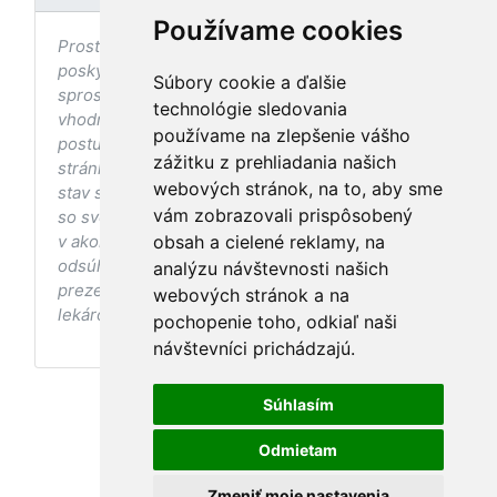
Používame cookies
Prostredníctvom stránky nedochádza k
poskytovaniu zdravotnej starostlivosti, ani k jej
Súbory cookie a ďalšie
sprostredkovaniu, ani k jej nahrádzaniu. O
technológie sledovania
vhodných postupoch v oblasti zdravia, vhodnosti
používame na zlepšenie vášho
postupov a odporúčaní prezentovaných na
zážitku z prehliadania našich
stránke s ohľadom na Váš zdravotný
webových stránok, na to, aby sme
stav sa pred ich aplikáciou vždy vopred poraďte
vám zobrazovali prispôsobený
so svojím ošetrujúcim lekárom, a to najmä ak ste
v akomkoľvek štádiu tehotenstva. Bez
obsah a cielené reklamy, na
odsúhlasenia postupov a odporúčaní
analýzu návštevnosti našich
prezentovaných na stránke Vaším ošetrujúcim
webových stránok a na
lekárom tieto postupy a odporúčania neaplikujte.
pochopenie toho, odkiaľ naši
návštevníci prichádzajú.
Súhlasím
Odmietam
Zmeniť moje nastavenia