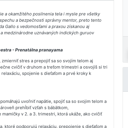
 a okamžitého posilnenia tela i mysle pre všetky
úspechu a bezpečnosti správny mentor, preto tento
a Gallo s vedomosťami a praxou získanou aj
 a medzinárodne uznávaných indických guruov
imestra - Prenatálna pranayama
zmierniť stres a prepojiť sa so svojím telom aj
čne cvičiť v druhom a treťom trimestri a osvojíš si tri
relaxáciu, spojenie s dieťaťom a prvé kroky k
omáhajú uvoľniť napätie, spojiť sa so svojim telom a
zároveň prehĺbiť vzťah s bábätkom,
mamičky v 2. a 3. trimestri, ktorá ukáže, ako cvičiť
a, ktoré podporujú relaxáciu, prepojenie s dieťaťom a