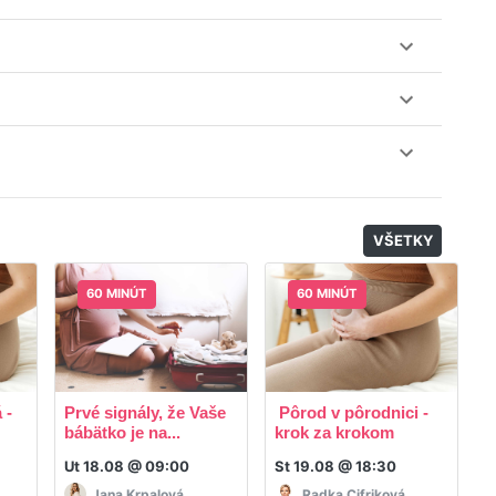
lásiť do triedy.
obu 7 dní. Pre pozretie video nahrávky je potrebné mať
nuku kurzov a tried.
il, nie je k tomu potrebné sťahovať žiadne ďalšie appky
odatočný materiál, ktorý Vaša hostka dala k dispozícií.
VŠETKY
60 MINÚT
60 MINÚT
 -
Prvé signály, že Vaše
Pôrod v pôrodnici -
R
bábätko je na...
krok za krokom
p
Ut 18.08 @ 09:00
St 19.08 @ 18:30
P
Jana Krpalová
Radka Cifriková