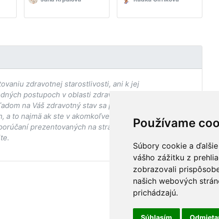
aniu zdravotnej starostlivosti, ani k jej
odných postupoch v oblasti zdravia, vhodnosti postupov
adom na Váš zdravotný stav sa pred ich aplikáciou vždy
, a to najmä ak ste v akomkoľvek štádiu
Používame coo
porúčaní prezentovaných na stránke Vaším ošetrujúcim
te.
Súbory cookie a ďalšie
vášho zážitku z prehli
zobrazovali prispôsobe
našich webových stráno
prichádzajú.
Súhlasím
Odmiet