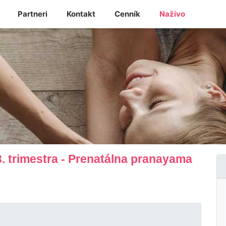
Partneri
Kontakt
Cenník
Naživo
3. trimestra - Prenatálna pranayama