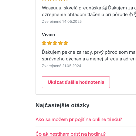
Waaauuu, skvelá prednáška 🤗 Ďakujem za de
ozrejmenie ohľadom tlačenia pri pôrode 👍
Zverejnené 14.05.2025
Vivien
Ďakujem pekne za rady, prvý pôrod som ma
správneho dýchania a menej stredu a adrena
Zverejnené 21.05.2024
Ukázat ďalšie hodnotenia
Najčastejšie otázky
Ako sa môžem pripojiť na online triedu?
Pripojenie do online triedy prebieha priamo c
Čo ak nestíham prísť na hodinu?