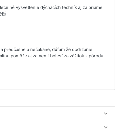
tailné vysvetlenie dýchacích techník aj za priame
🙌
la predčasne a nečakane, dúfam že dodržanie
línu pomôže aj zameniť bolesť za zážitok z pôrodu.
ez web-stránku mamaclass.sk, stačí sledovať