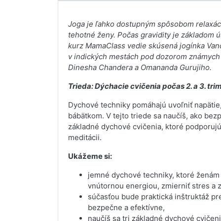
Joga je ľahko dostupným spôsobom relaxácie
tehotné ženy. Počas gravidity je základom 
kurz MamaClass vedie skúsená jogínka Vand
v indických mestách pod dozorom známych
Dinesha Chandera a Omananda Gurujiho.
Trieda: Dýchacie cvičenia počas 2. a 3. tr
Dychové techniky pomáhajú uvoľniť napätie, 
bábätkom. V tejto triede sa naučíš, ako bezpe
základné dychové cvičenia, ktoré podporujú 
meditácii.
Ukážeme si:
jemné dychové techniky, ktoré ženám p
vnútornou energiou, zmierniť stres a 
súčasťou bude praktická inštruktáž pre 
bezpečne a efektívne,
naučíš sa tri základné dychové cvičeni