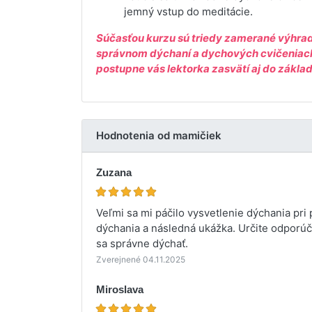
jemný vstup do meditácie.
Súčasťou kurzu sú triedy zamerané výhradn
správnom dýchaní a dychových cvičeniach,
postupne vás lektorka zasvätí aj do základ
Hodnotenia od mamičiek
Zuzana
Veľmi sa mi páčilo vysvetlenie dýchania pri
dýchania a následná ukážka. Určite odporúč
sa správne dýchať.
Zverejnené 04.11.2025
Miroslava