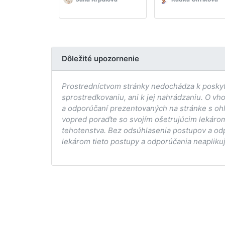
Dôležité upozornenie
Prostredníctvom stránky nedochádza k poskytov
sprostredkovaniu, ani k jej nahrádzaniu. O vh
a odporúčaní prezentovaných na stránke s ohľ
vopred poraďte so svojím ošetrujúcim lekárom
tehotenstva. Bez odsúhlasenia postupov a od
lekárom tieto postupy a odporúčania neaplikuj