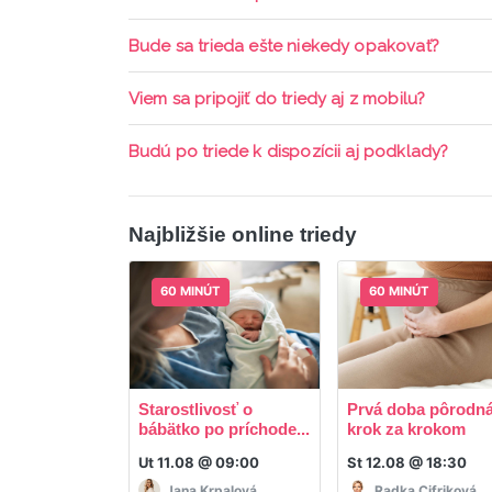
pripomienky cez email a cez SMS a včas sa prih
Každá trieda sa nahráva a je k dispozícií po d
Bude sa trieda ešte niekedy opakovať?
aktívne členstvo Mama PRO.
Triedy sa priebežne opakujú, stačí sledovať po
Viem sa pripojiť do triedy aj z mobilu?
Áno, pripojenie do triedy je možné aj cez mob
Budú po triede k dispozícii aj podklady?
ani programy.
Áno, po skončení triedy dostávate prístup na d
Najbližšie online triedy
60 MINÚT
60 MINÚT
Starostlivosť o
Prvá doba pôrodná
bábätko po príchode...
krok za krokom
Ut 11.08 @ 09:00
St 12.08 @ 18:30
Jana Krpalová
Radka Cifriková