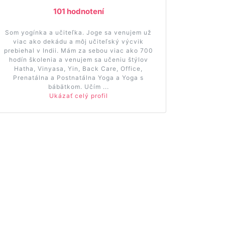
101 hodnotení
Som yogínka a učiteľka. Joge sa venujem už
viac ako dekádu a môj učiteľský výcvik
prebiehal v Indii. Mám za sebou viac ako 700
hodín školenia a venujem sa učeniu štýlov
Hatha, Vinyasa, Yin, Back Care, Office,
Prenatálna a Postnatálna Yoga a Yoga s
bábätkom. Učím ...
Ukázať celý profil