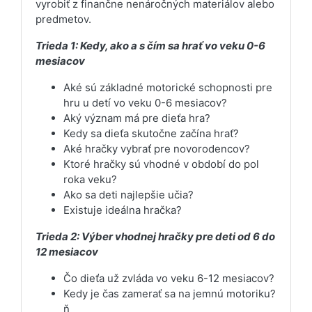
vyrobiť z finančne nenáročných materiálov alebo
predmetov.
Trieda 1: Kedy, ako a s čím sa hrať vo veku 0-6
mesiacov
Aké sú základné motorické schopnosti pre
hru u detí vo veku 0-6 mesiacov?
Aký význam má pre dieťa hra?
Kedy sa dieťa skutočne začína hrať?
Aké hračky vybrať pre novorodencov?
Ktoré hračky sú vhodné v období do pol
roka veku?
Ako sa deti najlepšie učia?
Existuje ideálna hračka?
Trieda 2: Výber vhodnej hračky pre deti od 6 do
12 mesiacov
Čo dieťa už zvláda vo veku 6-12 mesiacov?
Kedy je čas zamerať sa na jemnú motoriku?
ň