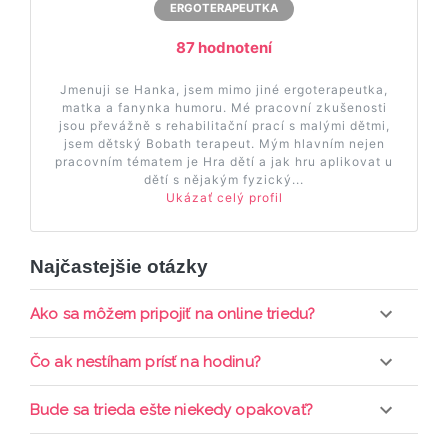
ERGOTERAPEUTKA
87 hodnotení
Jmenuji se Hanka, jsem mimo jiné ergoterapeutka,
matka a fanynka humoru. Mé pracovní zkušenosti
jsou převážně s rehabilitační prací s malými dětmi,
jsem dětský Bobath terapeut. Mým hlavním nejen
pracovním tématem je Hra dětí a jak hru aplikovat u
dětí s nějakým fyzický...
Ukázať celý profil
Najčastejšie otázky
Ako sa môžem pripojiť na online triedu?
Pripojenie do online triedy prebieha priamo cez
Čo ak nestíham prísť na hodinu?
web-stránku mamaclass.sk, stačí sledovať
pripomienky cez email a cez SMS a včas sa
Každá trieda sa nahráva a je k dispozícií po dobu 7
Bude sa trieda ešte niekedy opakovať?
prihlásiť do triedy.
dní. Pre pozretie video nahrávky je potrebné mať
aktívne členstvo Mama PRO.