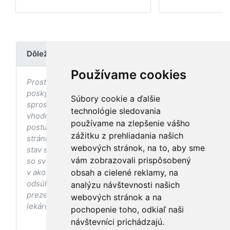
Dôležité upozornenie
Používame cookies
Prostredníctvom stránky nedochádza k
poskytovaniu zdravotnej starostlivosti, ani k jej
Súbory cookie a ďalšie
sprostredkovaniu, ani k jej nahrádzaniu. O
technológie sledovania
vhodných postupoch v oblasti zdravia, vhodnosti
používame na zlepšenie vášho
postupov a odporúčaní prezentovaných na
zážitku z prehliadania našich
stránke s ohľadom na Váš zdravotný
webových stránok, na to, aby sme
stav sa pred ich aplikáciou vždy vopred poraďte
vám zobrazovali prispôsobený
so svojím ošetrujúcim lekárom, a to najmä ak ste
v akomkoľvek štádiu tehotenstva. Bez
obsah a cielené reklamy, na
odsúhlasenia postupov a odporúčaní
analýzu návštevnosti našich
prezentovaných na stránke Vaším ošetrujúcim
webových stránok a na
lekárom tieto postupy a odporúčania neaplikujte.
pochopenie toho, odkiaľ naši
návštevníci prichádzajú.