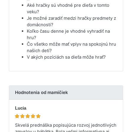
Aké hračky sú vhodné pre dieťa v tomto
veku?
Je možné zaradiť medzi hračky predmety z
domácnosti?
Koľko času denne je vhodné vyhradiť na
hru?
Čo všetko môže mať vplyv na spokojnú hru
našich detí?
V akých pozíciách sa dieťa môže hrať?
Hodnotenia od mamičiek
Lucia
Skvelá prednáška popisujúca rozvoj jednotlivých
zmyslov u bábätka. Bola veľmi informatívna aj