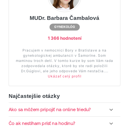
MUDr. Barbara Čambalová
GYNEKOLÓG
1 366 hodnotení
Pracujem v nemocnici Bory v Bratislave a na
gynekologickej ambulancii v Šamoríne. Som
maminou troch detí. V tomto kurze by som Vám rada
zodpovedala otázky, ktoré by ste radi položili
Dr.Gúglovi, ale jeho odpovede Vám nestačia....
Ukázať celý profil
Najčastejšie otázky
Ako sa môžem pripojiť na online triedu?
Pripojenie do online triedy prebieha priamo cez
Čo ak nestíham prísť na hodinu?
web-stránku mamaclass.sk, stačí sledovať