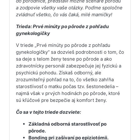
do pôrodnice, predstaví možné scenáre pôrodu
a zodpovie všetky vaše otázky. Poďme spoločne
zvládnuť všetko, čo vás čaká, milé mamičky!
Trieda: Prvé minúty po pôrode z pohľadu
gynekologičky
V triede „Prvé minúty po pôrode z pohľadu
gynekologičky“ sa dozvieš podrobnosti o tom, čo
sa deje s telom ženy tesne po pôrode a ako
zdravotnícky personál zabezpečuje jej fyzickú a
psychickú pohodu. Získaš odborný, ale
zrozumiteľný pohľad na to, čo všetko zahŕňa
starostlivosť o matku počas tzv. šestonedelia –
najmä však v prvých hodinách po pôrode, ktoré
sú kľúčové pre bezpečie aj komfort ženy.
Čo sa v tejto triede dozviete:
Základná odborná starostlivosť po
pôrode.
Bonding pri zašívaní po epiziotómii.