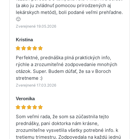
(a ako ju zvládnuť pomocou prirodzených aj
lekárskych metód), boli podané veľmi prehľadne.
🙂
Zverejnené 19.05.2026
Kristina
Perfektné, prednáška plná praktických info,
rýchle a zrozumiteľné zodpovedanie mnohých
otázok. Super. Budem dúfať, že sa v Boroch
stretneme :)
Zverejnené 17.03.2026
Veronika
Som veľmi rada, že som sa zúčastnila tejto
prednášky, pani doktorka nám krásne,
zrozumiteľne vysvetlila všetky potrebné info. k
tretiemu trimestru. Zodpovedala na každú jednú