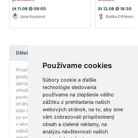
Ut 11.08 @ 09:00
St 12.08 @ 18:30
Jana Krpalová
Radka Cifriková
Dôležité upozornenie
Používame cookies
Prostredníctvom stránky nedochádza k
poskytovaniu zdravotnej starostlivosti, ani k jej
Súbory cookie a ďalšie
sprostredkovaniu, ani k jej nahrádzaniu. O
technológie sledovania
vhodných postupoch v oblasti zdravia, vhodnosti
používame na zlepšenie vášho
postupov a odporúčaní prezentovaných na
zážitku z prehliadania našich
stránke s ohľadom na Váš zdravotný
webových stránok, na to, aby sme
stav sa pred ich aplikáciou vždy vopred poraďte
vám zobrazovali prispôsobený
so svojím ošetrujúcim lekárom, a to najmä ak ste
v akomkoľvek štádiu tehotenstva. Bez
obsah a cielené reklamy, na
odsúhlasenia postupov a odporúčaní
analýzu návštevnosti našich
prezentovaných na stránke Vaším ošetrujúcim