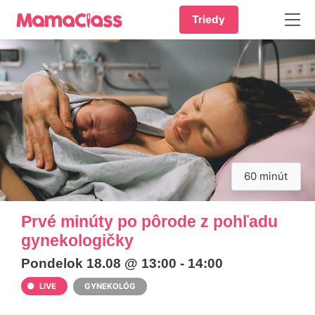
Triedy
60 minút
Prvé minúty po pôrode z pohľadu
gynekologičky
Pondelok 18.08 @ 13:00 - 14:00
LIVE
GYNEKOLÓG