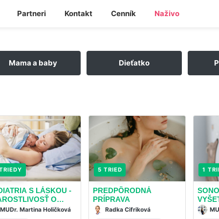
Partneri
Kontakt
Cenník
Naživo
Mama a baby
Dieťatko
P
TRIEDY
5 TRIED
1 TR
DIATRIA S LÁSKOU -
PREDPÔRODNÁ
SONO
AROSTLIVOSŤ O
PRÍPRAVA
VYŠE
VORODENCA
TEHO
MUDr. Martina Holičková
Radka Cifriková
MU