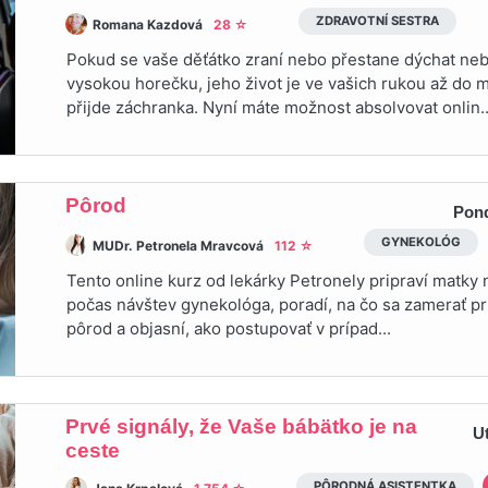
ZDRAVOTNÍ SESTRA
Romana Kazdová
28 ☆
Pokud se vaše děťátko zraní nebo přestane dýchat ne
vysokou horečku, jeho život je ve vašich rukou až do
přijde záchranka. Nyní máte možnost absolvovat onlin..
Pôrod
Pond
GYNEKOLÓG
MUDr. Petronela Mravcová
112 ☆
Tento online kurz od lekárky Petronely pripraví matky n
počas návštev gynekológa, poradí, na čo sa zamerať pr
pôrod a objasní, ako postupovať v prípad...
Prvé signály, že Vaše bábätko je na
U
ceste
PÔRODNÁ ASISTENTKA