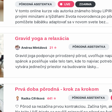
PÔRODNÁ ASISTENTKA
LIVE
ZDARMA
V tomto online kurze vás autorka známeho blogu LIPI
prvými minútami a týždňami života novorodenca po pô
pomôžete bábätku adaptovať sa v novom svete bez...
Gravid yoga a relaxácia
PÔRODNÁ ASISTENTKA
Andrea Mintálová
21 ☆
Gravid joga podporuje prirodzený pôrod, uvoľňuje napä
spánok a posilňuje vaše telo tam, kde to najviac potre
vytvára jedinečný priestor na budovanie lásky...
Prvá doba pôrodná - krok za krokom
S
PÔRODNÁ ASISTENTKA
Radka Cifriková
441 ☆
🤍 Pôrod sa nezačína prvou kontrakciou. Začína tým, ak
Na tejto LIVE triede sa naučíš pripraviť na pôrod po fyz