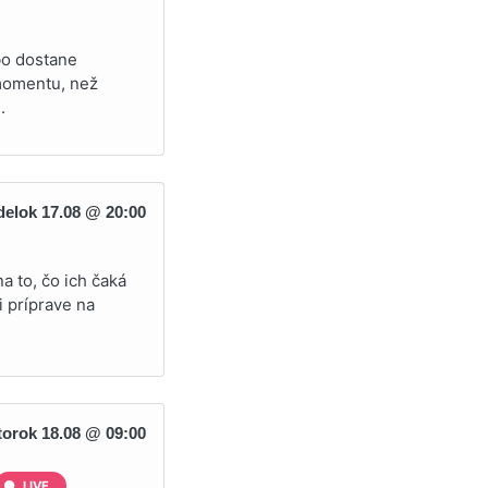
bo dostane
 momentu, než
.
elok 17.08 @ 20:00
a to, čo ich čaká
i príprave na
torok 18.08 @ 09:00
LIVE