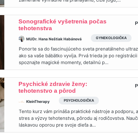
Sonografické vyšetrenia počas
P
tehotenstva
GYNEKOLOGIČKA
MUDr. Hana Neštiak Habánová
Ponorte sa do fascinujúceho sveta prenatálneho ultraz
ako sa vaše bábätko vyvíja. Prvá trieda je po registráci
spoznajte magické momenty, detailnú p...
Psychické zdravie ženy:
P
tehotenstvo a pôrod
PSYCHOLOGIČKA
KleinTherapy
Tento kurz vám prináša praktické nástroje a podporu, 
stres a výzvy tehotenstva, pôrodu aj rodičovstva. Nauč
láskavou oporou pre svoje dieťa a...