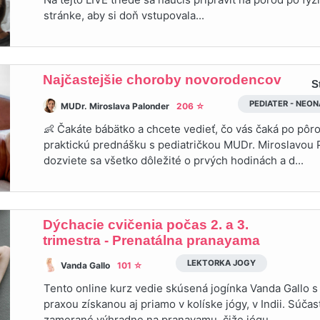
stránke, aby si doň vstupovala...
Najčastejšie choroby novorodencov
S
PEDIATER - NEO
MUDr. Miroslava Palonder
206 ☆
👶 Čakáte bábätko a chcete vedieť, čo vás čaká po pôr
praktickú prednášku s pediatričkou MUDr. Miroslavou 
dozviete sa všetko dôležité o prvých hodinách a d...
Dýchacie cvičenia počas 2. a 3.
trimestra - Prenatálna pranayama
LEKTORKA JOGY
Vanda Gallo
101 ☆
Tento online kurz vedie skúsená jogínka Vanda Gallo 
praxou získanou aj priamo v kolíske jógy, v Indii. Súčas
zamerané výhradne na pranayamu, čiže jógu,...