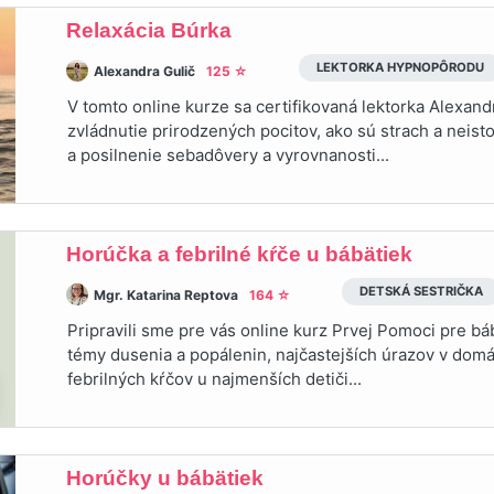
Relaxácia Búrka
LEKTORKA HYPNOPÔRODU
Alexandra Gulič
125 ☆
V tomto online kurze sa certifikovaná lektorka Alexan
zvládnutie prirodzených pocitov, ako sú strach a neist
a posilnenie sebadôvery a vyrovnanosti...
Horúčka a febrilné kŕče u bábätiek
DETSKÁ SESTRIČKA
Mgr. Katarina Reptova
164 ☆
Pripravili sme pre vás online kurz Prvej Pomoci pre b
témy dusenia a popálenin, najčastejších úrazov v domá
febrilných kŕčov u najmenších detiči...
Horúčky u bábätiek