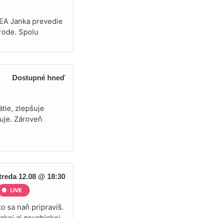
REA Janka prevedie
rode. Spolu
Dostupné hneď
tie, zlepšuje
buje. Zároveň
treda 12.08 @ 18:30
LIVE
o sa naň pripravíš.
ickej aj psychickej