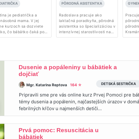
DIATRIČKA
PÔRODNÁ ASISTENTKA
GYNE
ina je pediatrička a
Radoslava pracuje ako
Pracuj
jnásobná mama. V jej
laktačná poradkyňa, pôrodná
pôrodn
ine kurzoch sa dozviete
asistentka so špecializáciou v
pôrodn
tko, čo bábätko čaká po
intenzívnej starostlivosti na
Kramár
odení a ako prebieha
pôrodnej sále, má skúsenosti
rámci s
ptácia na nové prostredie.
so starostlivosťou o
prenatá
novorodenca a komunitnou
starost
starostlivosťou. Vo svojej práci
operác
sa neustále vzdeláva a
Okrem 
preberá vedomosti od
gyneko
Dusenie a popáleniny u bábätiek a
skúsených pôrodných
aj subš
dojčiať
asistentiek najmä zo
v gynek
zahraničia. Tak sa dostala k
DETSKÁ SESTRIČKA
Mgr. Katarina Reptova
164 ☆
práci s bylinkami, rebozom a
technike hypnopôrodu.
Pripravili sme pre vás online kurz Prvej Pomoci pre b
témy dusenia a popálenin, najčastejších úrazov v domá
febrilných kŕčov u najmenších detiči...
Prvá pomoc: Resuscitácia u
bábätiek