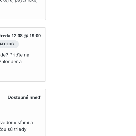
treda 12.08 @ 19:00
NATOLÓG
ode? Príďte na
Palonder a
Dostupné hneď
s vedomosťami a
ťou sú triedy