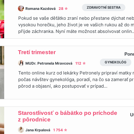
ZDRAVOTNÍ SESTRA
Romana Kazdová
28 ☆
Pokud se vaše děťátko zraní nebo přestane dýchat ne
vysokou horečku, jeho život je ve vašich rukou až do
přijde záchranka. Nyní máte možnost absolvovat onlin..
Tretí trimester
Pond
GYNEKOLÓG
MUDr. Petronela Mravcová
112 ☆
Tento online kurz od lekárky Petronely pripraví matky n
počas návštev gynekológa, poradí, na čo sa zamerať pr
pôrod a objasní, ako postupovať v prípad...
Starostlivosť o bábätko po príchode
U
z pôrodnice
Jana Krpalová
1 754 ☆