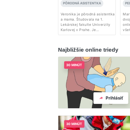
PÔRODNÁ ASISTENTKA
PE
Veronika je pôrodná asistentka
Mart
a mama. Študovala na 1.
dvo
Lekárskej fakulte Univerzity
onl
Karlovej v Prahe. Je
vše
zakladateľkou iniciatívy
nar
Chcem svoju pôrodnú
ada
asistentku, ktorou bojuje za
Najbližšie online triedy
lepšiu dostupnosť hradenej
starostlivosti pôrodných
asistentiek z verejného
30 MINÚT
zdravotného poistenia a
vyzdvihuje dôležitosť
kontinuálnej starostlivosti pre
ženy a ich deti.
Prihlásiť
30 MINÚT