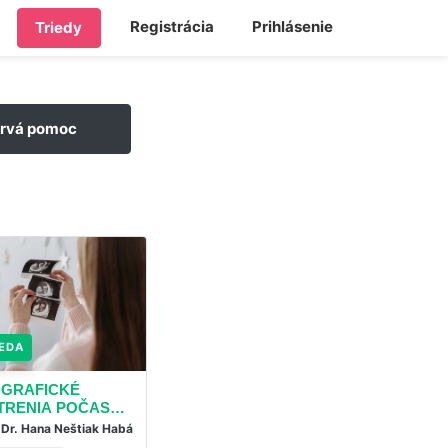
Registrácia
Prihlásenie
Triedy
rvá pomoc
IEDA
5 TRIED
1 TRIED
GRAFICKÉ
RODÍME S PÔRODNOU
PSYCHI
TRENIA POČAS
ASISTENTKOU
ŽENY A
TENSTVA
DIEŤAŤ
Dr. Hana Neštiak Habá
Klára Šponiarová
Klein