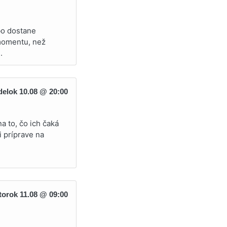
bo dostane
 momentu, než
.
elok 10.08 @ 20:00
a to, čo ich čaká
i príprave na
torok 11.08 @ 09:00