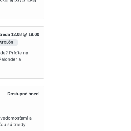
treda 12.08 @ 19:00
NATOLÓG
ode? Príďte na
Palonder a
Dostupné hneď
s vedomosťami a
ťou sú triedy