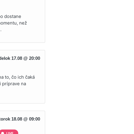
bo dostane
 momentu, než
.
elok 17.08 @ 20:00
a to, čo ich čaká
i príprave na
torok 18.08 @ 09:00
LIVE