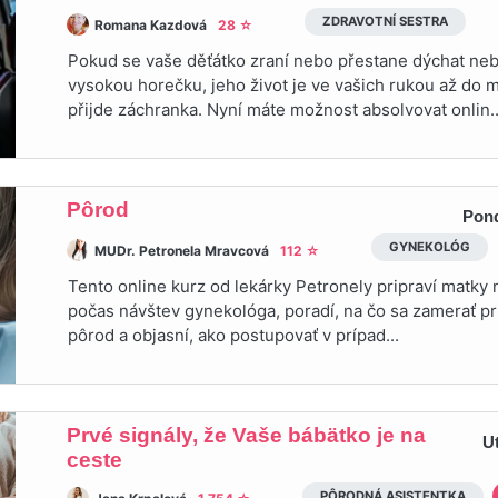
ZDRAVOTNÍ SESTRA
Romana Kazdová
28 ☆
Pokud se vaše děťátko zraní nebo přestane dýchat ne
vysokou horečku, jeho život je ve vašich rukou až do
přijde záchranka. Nyní máte možnost absolvovat onlin..
Pôrod
Pond
GYNEKOLÓG
MUDr. Petronela Mravcová
112 ☆
Tento online kurz od lekárky Petronely pripraví matky n
počas návštev gynekológa, poradí, na čo sa zamerať pr
pôrod a objasní, ako postupovať v prípad...
Prvé signály, že Vaše bábätko je na
U
ceste
PÔRODNÁ ASISTENTKA