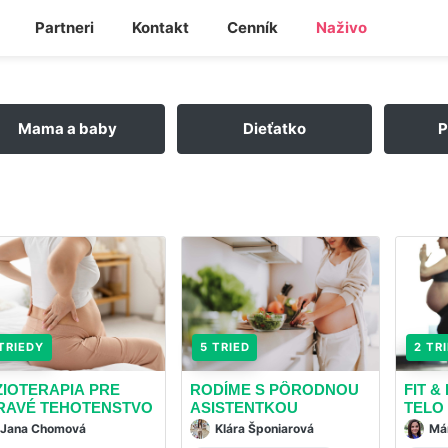
Partneri
Kontakt
Cenník
Naživo
Mama a baby
Dieťatko
P
TRIEDY
5 TRIED
2 TR
ZIOTERAPIA PRE
RODÍME S PÔRODNOU
FIT 
RAVÉ TEHOTENSTVO
ASISTENTKOU
TELO
Jana Chomová
Klára Šponiarová
Má