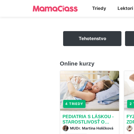
Triedy
Lektori
Tehotenstvo
Online kurzy
4 TRIEDY
2 
PEDIATRIA S LÁSKOU -
FY
STAROSTLIVOSŤ O
ZD
NOVORODENCA
MUDr. Martina Holičková