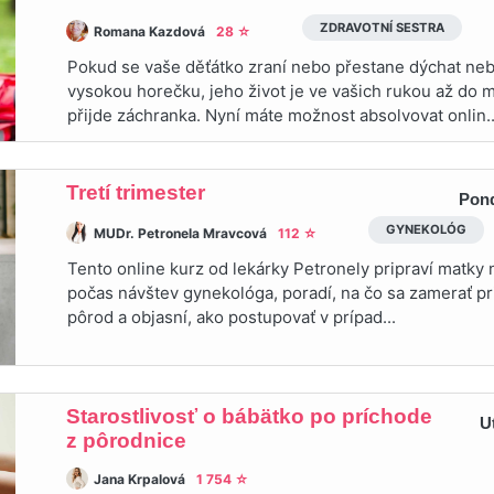
ZDRAVOTNÍ SESTRA
Romana Kazdová
28 ☆
Pokud se vaše děťátko zraní nebo přestane dýchat ne
vysokou horečku, jeho život je ve vašich rukou až do
přijde záchranka. Nyní máte možnost absolvovat onlin..
Tretí trimester
Pond
GYNEKOLÓG
MUDr. Petronela Mravcová
112 ☆
Tento online kurz od lekárky Petronely pripraví matky n
počas návštev gynekológa, poradí, na čo sa zamerať pr
pôrod a objasní, ako postupovať v prípad...
Starostlivosť o bábätko po príchode
U
z pôrodnice
Jana Krpalová
1 754 ☆