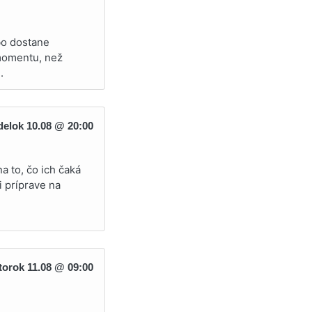
bo dostane
 momentu, než
.
elok 10.08 @ 20:00
a to, čo ich čaká
i príprave na
torok 11.08 @ 09:00