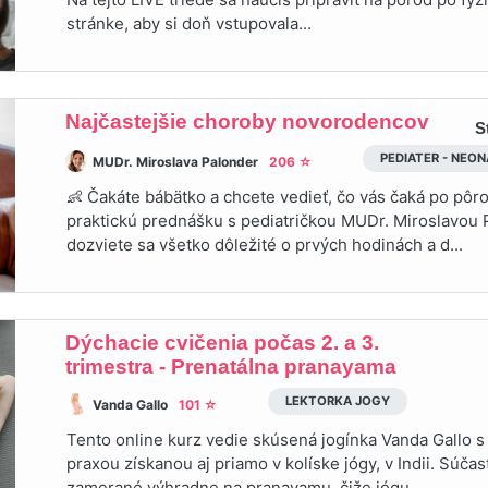
stránke, aby si doň vstupovala...
Najčastejšie choroby novorodencov
S
PEDIATER - NEO
MUDr. Miroslava Palonder
206 ☆
👶 Čakáte bábätko a chcete vedieť, čo vás čaká po pôr
praktickú prednášku s pediatričkou MUDr. Miroslavou 
dozviete sa všetko dôležité o prvých hodinách a d...
Dýchacie cvičenia počas 2. a 3.
trimestra - Prenatálna pranayama
LEKTORKA JOGY
Vanda Gallo
101 ☆
Tento online kurz vedie skúsená jogínka Vanda Gallo 
praxou získanou aj priamo v kolíske jógy, v Indii. Súčas
zamerané výhradne na pranayamu, čiže jógu,...