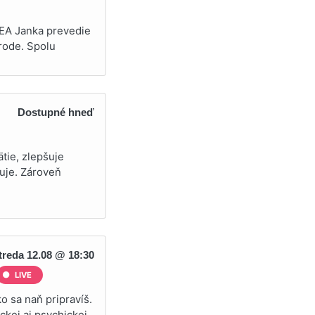
REA Janka prevedie
rode. Spolu
Dostupné hneď
tie, zlepšuje
buje. Zároveň
treda 12.08 @ 18:30
LIVE
o sa naň pripravíš.
ickej aj psychickej