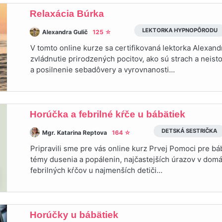
Relaxácia Búrka
LEKTORKA HYPNOPÔRODU
Alexandra Gulič
125 ☆
V tomto online kurze sa certifikovaná lektorka Alexan
zvládnutie prirodzených pocitov, ako sú strach a neist
a posilnenie sebadôvery a vyrovnanosti...
Horúčka a febrilné kŕče u bábätiek
DETSKÁ SESTRIČKA
Mgr. Katarina Reptova
164 ☆
Pripravili sme pre vás online kurz Prvej Pomoci pre b
témy dusenia a popálenin, najčastejších úrazov v domá
febrilných kŕčov u najmenších detiči...
Horúčky u bábätiek