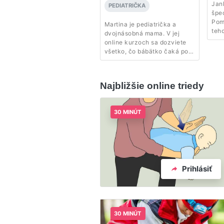
Jan
PEDIATRIČKA
špec
Pom
Martina je pediatrička a
teho
dvojnásobná mama. V jej
príp
online kurzoch sa dozviete
gyn
všetko, čo bábätko čaká po
ako
narodení a ako prebieha
vag
adaptácia na nové prostredie.
Lun
Najbližšie online triedy
poz
emp
cie
pros
30 MINÚT
lep
získ
pod
pri
Prihlásiť
30 MINÚT