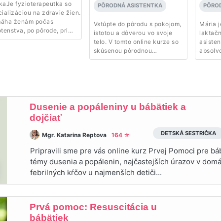
kaJe fyzioterapeutka so
PÔRODNÁ ASISTENTKA
PÔRO
ializáciou na zdravie žien.
áha ženám počas
Vstúpte do pôrodu s pokojom,
Mária j
tenstva, po pôrode, pri
istotou a dôverou vo svoje
laktač
rave na materstvo aj pri
telo. V tomto online kurze so
asisten
ekologických ťažkostiach,
skúsenou pôrodnou
absolvo
 sú endometrióza či
asistentkou Klárou získate
budeš 
inizmus. Vo svojom centre
praktické techniky aj cenné
o tom, 
a Fyzio prepája odborné
poznatky, ktoré vám pomôžu
predtý
natky s individuálnym a
pripraviť sa na pôrod po
stretn
atickým prístupom. Jej
psychickej aj fyzickej stránke.
ľom je vytvoriť bezpečné
Naučíte sa, ako sa naladiť na
Dusenie a popáleniny u bábätiek a
tredie, v ktorom ženy
pôrod, správne dýchať, zvládať
dojčiať
šie porozumejú svojmu telu,
kontrakcie pomocou
ajú väčšiu istotu a
prirodzených
DETSKÁ SESTRIČKA
Mgr. Katarina Reptova
164 ☆
poria svoje zdravie
nefarmakologických metód,
rodzenou cestou.
objavíte úľavové polohy a
Pripravili sme pre vás online kurz Prvej Pomoci pre b
množstvo ďalších tipov, vďaka
témy dusenia a popálenin, najčastejších úrazov v domá
ktorým môžete prežiť pôrod
febrilných kŕčov u najmenších detiči...
pokojnejšie, s väčšou istotou a
pocitom kontroly.
Prvá pomoc: Resuscitácia u
bábätiek