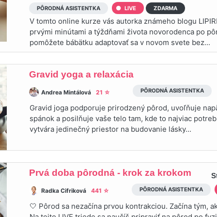
PÔRODNÁ ASISTENTKA
LIVE
ZDARMA
V tomto online kurze vás autorka známeho blogu LIPI
prvými minútami a týždňami života novorodenca po pô
pomôžete bábätku adaptovať sa v novom svete bez...
Gravid yoga a relaxácia
PÔRODNÁ ASISTENTKA
Andrea Mintálová
21 ☆
Gravid joga podporuje prirodzený pôrod, uvoľňuje napä
spánok a posilňuje vaše telo tam, kde to najviac potre
vytvára jedinečný priestor na budovanie lásky...
Prvá doba pôrodná - krok za krokom
S
PÔRODNÁ ASISTENTKA
Radka Cifriková
441 ☆
🤍 Pôrod sa nezačína prvou kontrakciou. Začína tým, ak
Na tejto LIVE triede sa naučíš pripraviť na pôrod po fyz