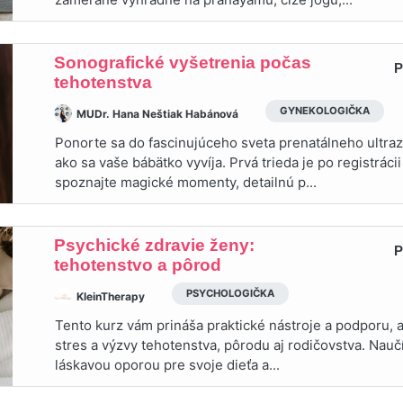
Sonografické vyšetrenia počas
P
tehotenstva
GYNEKOLOGIČKA
MUDr. Hana Neštiak Habánová
Ponorte sa do fascinujúceho sveta prenatálneho ultraz
ako sa vaše bábätko vyvíja. Prvá trieda je po registráci
spoznajte magické momenty, detailnú p...
Psychické zdravie ženy:
P
tehotenstvo a pôrod
PSYCHOLOGIČKA
KleinTherapy
Tento kurz vám prináša praktické nástroje a podporu, 
stres a výzvy tehotenstva, pôrodu aj rodičovstva. Nauč
láskavou oporou pre svoje dieťa a...